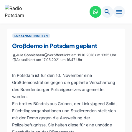
search
menu
LOKALNACHRICHTEN
Großdemo in Potsdam geplant
person
Jule Sönnichsen
schedule
Veröffentlicht am 19.10.2018 um 13:15 Uhr
update
Aktualisiert am 17.05.2021 um 16:47 Uhr
In Potsdam ist für den 10. November eine
Großdemonstration gegen die geplante Verschärfung
des Brandenburger Polizeigesetzes angemeldet
worden.
Ein breites Bündnis aus Grünen, der Linksjugend Solid,
Flüchtlingsorganisationen und Studierenden stellt sich
mit der Demo gegen die Ausweitung der
Polizeibefugnisse. Sie halten diese für eine unnötige
Einschränkung der Bürgerrechte.