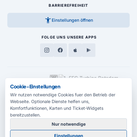
BARRIEREFREIHEIT
accessibility_new
Einstellungen öffnen
FOLGE UNS
UNSERE APPS
MEDIENPARTNER
Cookie-Einstellungen
Wir nutzen notwendige Cookies fuer den Betrieb der
Webseite. Optionale Dienste helfen uns,
Komfortfunktionen, Karten und Ticket-Widgets
bereitzustellen.
Nur notwendige
© 2026 Radio Potsdam. Webseite entwickelt durch die
Medienagentur
Einstellungen
Babelsberg