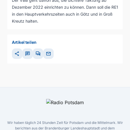
Der VBB geht davon aus, die dichtere Taktung ab
Dezember 2022 einrichten zu können. Dann soll die RE1
in den Hauptverkehrszeiten auch in Götz und in Groß
Kreutz halten.
Artikel teilen
share
chat
forum
mail
Wir haben täglich 24 Stunden Zeit für Potsdam und die Mittelmark. Wir
berichten aus der Brandenburger Landeshauptstadt und dem