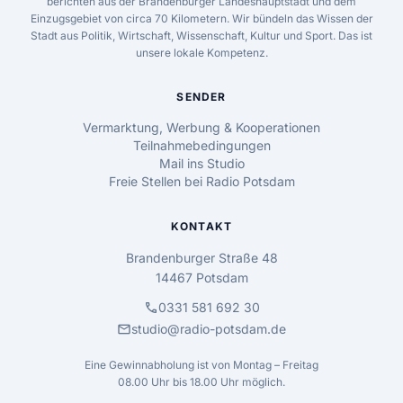
berichten aus der Brandenburger Landeshauptstadt und dem
Einzugsgebiet von circa 70 Kilometern. Wir bündeln das Wissen der
Stadt aus Politik, Wirtschaft, Wissenschaft, Kultur und Sport. Das ist
unsere lokale Kompetenz.
SENDER
Vermarktung, Werbung & Kooperationen
Teilnahmebedingungen
Mail ins Studio
Freie Stellen bei Radio Potsdam
KONTAKT
Brandenburger Straße 48
14467 Potsdam
call
0331 581 692 30
mail
studio@radio-potsdam.de
Eine Gewinnabholung ist von Montag – Freitag
08.00 Uhr bis 18.00 Uhr möglich.