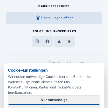
BARRIEREFREIHEIT
accessibility_new
Einstellungen öffnen
FOLGE UNS
UNSERE APPS
MEDIENPARTNER
Cookie-Einstellungen
Wir nutzen notwendige Cookies fuer den Betrieb der
Webseite. Optionale Dienste helfen uns,
Komfortfunktionen, Karten und Ticket-Widgets
bereitzustellen.
Nur notwendige
© 2026 Radio Potsdam. Webseite entwickelt durch die
Medienagentur