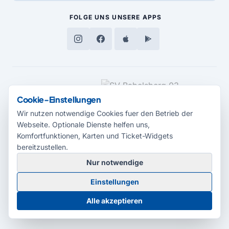
FOLGE UNS
UNSERE APPS
MEDIENPARTNER
Cookie-Einstellungen
Wir nutzen notwendige Cookies fuer den Betrieb der
Webseite. Optionale Dienste helfen uns,
Komfortfunktionen, Karten und Ticket-Widgets
bereitzustellen.
Nur notwendige
© 2026 Radio Potsdam. Webseite entwickelt durch die
Medienagentur
Einstellungen
Babelsberg
Barrierefreiheitserklärung
AGB
Datenschutz
Impressum
Alle akzeptieren
Cookie-Einstellungen