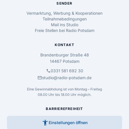
SENDER
Vermarktung, Werbung & Kooperationen
Teilnahmebedingungen
Mail ins Studio
Freie Stellen bei Radio Potsdam
KONTAKT
Brandenburger Straße 48
14467 Potsdam
call
0331 581 692 30
mail
studio@radio-potsdam.de
Eine Gewinnabholung ist von Montag – Freitag
08.00 Uhr bis 18.00 Uhr möglich.
BARRIEREFREIHEIT
accessibility_new
Einstellungen öffnen