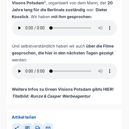
Visons Potsdam“
, organisiert von dem Mann, der
20
Jahre lang für die Berlinale zuständig
war:
Dieter
Kosslick
. Wir haben
mit ihm gesprochen:
Und selbstverständlich haben wir auch
über die Filme
gesprochen, die hier in den nächsten Tagen gezeigt
werden:
Weitere Infos zu Green Visions Potsdam gibts
HIER
!
Titelbild: Runze & Casper Werbeagentur
Artikel teilen
share
chat
forum
mail