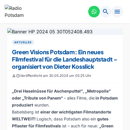
search
menu
AKTUELLES
Green Visions Potsdam: Ein neues
Filmfestival für die Landeshauptstadt –
organisiert von Dieter Kosslick
person
schedule
Veröffentlicht am 30.05.2024 um 05:25 Uhr
„Drei Haselnüsse für Aschenputtel“, „Metropolis“
oder „Tribute von Panem“
– alles Filme, die
in Potsdam
produziert
wurden.
Babelsberg ist
einer der wichtigsten Filmstandorte
WELTWEIT!
Logisch, dass Potsdam also ein
gutes
Pflaster für Filmfestivals
ist – auch für neue:
„Green