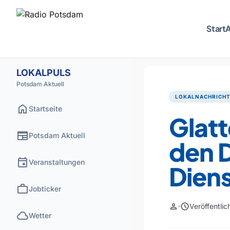
Start
A
LOKALPULS
Potsdam Aktuell
LOKALNACHRICH
home
Startseite
Glat
newspaper
Potsdam Aktuell
den 
event
Veranstaltungen
Dien
work
Jobticker
person
schedule
Veröffentli
cloud
Wetter