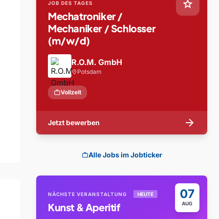
star
JOB DES TAGES
Mechatroniker /
Mechaniker / Schlosser
(m/w/d)
R.O.M. GmbH
Potsdam
location_on
work
Vollzeit
arrow_forward
Jetzt bewerben
Alle Jobs im Jobticker
work
07
NÄCHSTE VERANSTALTUNG
HEUTE
AUG
Kunst & Aperitif