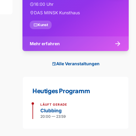
16:00 Uhr
schedule
DAS MINSK Kunsthaus
location_on
confirmation_number
Kunst
arrow_forward
Mehr erfahren
Alle Veranstaltungen
event
Heutiges Programm
LÄUFT GERADE
Clubbing
20:00 — 23:59