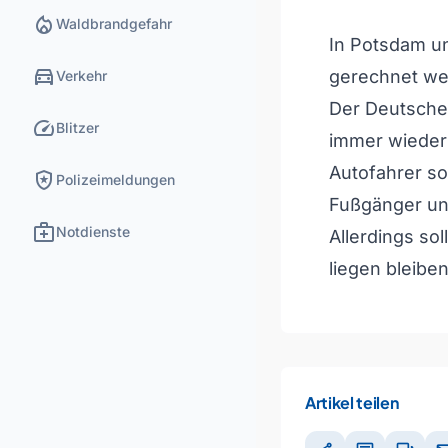
local_fire_department
Waldbrandgefahr
In Potsdam un
directions_car
gerechnet we
Verkehr
Der Deutsche 
speed
Blitzer
immer wieder 
Autofahrer so
local_police
Polizeimeldungen
Fußgänger un
medical_services
Notdienste
Allerdings so
liegen bleiben
Artikel teilen