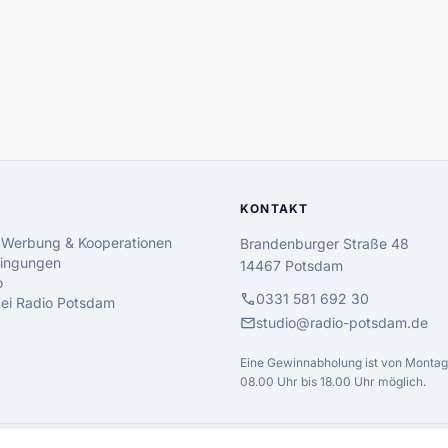
KONTAKT
 Werbung & Kooperationen
Brandenburger Straße 48
ingungen
14467 Potsdam
o
call
0331 581 692 30
 bei Radio Potsdam
mail
studio@radio-potsdam.de
Eine Gewinnabholung ist von Montag 
08.00 Uhr bis 18.00 Uhr möglich.