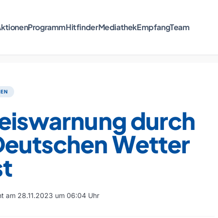
ktionen
Programm
Hitfinder
Mediathek
Empfang
Team
TEN
teiswarnung durch
Deutschen Wetter
st
cht am 28.11.2023 um 06:04 Uhr