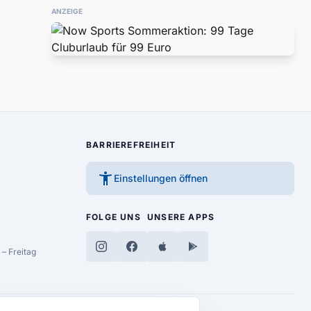
ANZEIGE
BARRIEREFREIHEIT
accessibility_new
Einstellungen öffnen
FOLGE UNS
UNSERE APPS
– Freitag