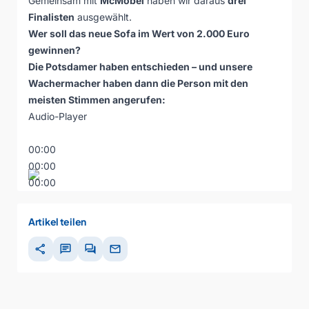
Gemeinsam mit
McMöbel
haben wir daraus
drei
Finalisten
ausgewählt.
Wer soll das neue Sofa im Wert von 2.000 Euro
gewinnen?
Die Potsdamer haben entschieden – und unsere
Wachermacher haben dann die Person mit den
meisten Stimmen angerufen:
Audio-Player
00:00
00:00
00:00
Artikel teilen
share
chat
forum
mail