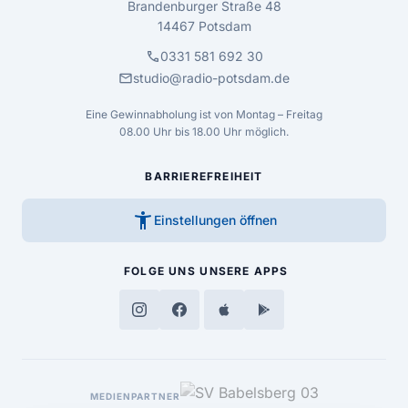
Brandenburger Straße 48
14467 Potsdam
call
0331 581 692 30
mail
studio@radio-potsdam.de
Eine Gewinnabholung ist von Montag – Freitag
08.00 Uhr bis 18.00 Uhr möglich.
BARRIEREFREIHEIT
accessibility_new
Einstellungen öffnen
FOLGE UNS
UNSERE APPS
MEDIENPARTNER