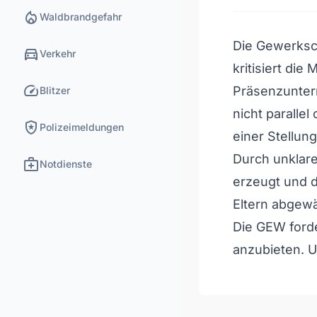
local_fire_department
Waldbrandgefahr
Die Gewerksc
directions_car
Verkehr
kritisiert di
speed
Präsenzunter
Blitzer
nicht parallel
local_police
Polizeimeldungen
einer Stellu
Durch unklare
medical_services
Notdienste
erzeugt und d
Eltern abgewä
Die GEW ford
anzubieten. Un