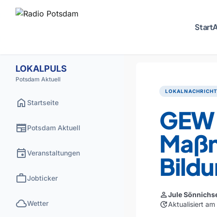
Start
A
LOKALPULS
Potsdam Aktuell
LOKALNACHRICH
home
Startseite
GEW k
newspaper
Potsdam Aktuell
Maßn
event
Veranstaltungen
Bild
work
Jobticker
person
Jule Sönnichs
cloud
Wetter
update
Aktualisiert a