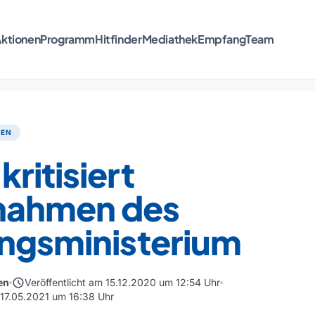
ktionen
Programm
Hitfinder
Mediathek
Empfang
Team
TEN
ritisiert
ahmen des
ungsministerium
schedule
en
Veröffentlicht am 15.12.2020 um 12:54 Uhr
m 17.05.2021 um 16:38 Uhr