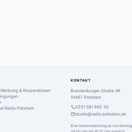
KONTAKT
 Werbung & Kooperationen
Brandenburger Straße 48
ingungen
14467 Potsdam
o
call
0331 581 692 30
 bei Radio Potsdam
mail
studio@radio-potsdam.de
Eine Gewinnabholung ist von Montag 
08.00 Uhr bis 18.00 Uhr möglich.