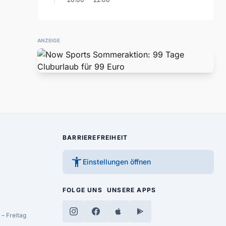
ANZEIGE
BARRIEREFREIHEIT
accessibility_new
Einstellungen öffnen
FOLGE UNS
UNSERE APPS
– Freitag