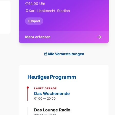
14:00 Uhr
schedule
Karl-Liebknecht-Stadion
location_on
confirmation_number
Sport
arrow_forward
Mehr erfahren
Alle Veranstaltungen
event
Heutiges Programm
LÄUFT GERADE
Das Wochenende
01:00 — 20:00
Das Lounge Radio
20:00 — 22:00