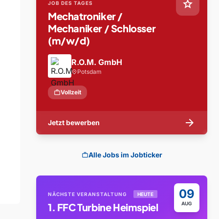
star
JOB DES TAGES
Mechatroniker /
Mechaniker / Schlosser
(m/w/d)
R.O.M. GmbH
Potsdam
location_on
work
Vollzeit
arrow_forward
Jetzt bewerben
Alle Jobs im Jobticker
work
09
NÄCHSTE VERANSTALTUNG
HEUTE
AUG
1. FFC Turbine Heimspiel