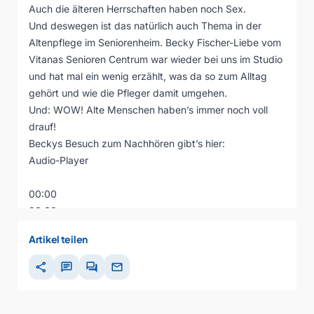
Auch die älteren Herrschaften haben noch Sex.
Und deswegen ist das natürlich auch Thema in der
Altenpflege im Seniorenheim. Becky Fischer-Liebe vom
Vitanas Senioren Centrum war wieder bei uns im Studio
und hat mal ein wenig erzählt, was da so zum Alltag
gehört und wie die Pfleger damit umgehen.
Und: WOW! Alte Menschen haben’s immer noch voll
drauf!
Beckys Besuch zum Nachhören gibt’s hier:
Audio-Player
00:00
00:00
00:00
Artikel teilen
share
chat
forum
mail