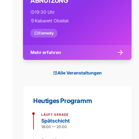
ABNUTZUNG
19:30 Uhr
schedule
Kabarett Obelisk
location_on
confirmation_number
Comedy
arrow_forward
Mehr erfahren
Alle Veranstaltungen
event
Heutiges Programm
LÄUFT GERADE
Spätschicht
18:00 — 20:00