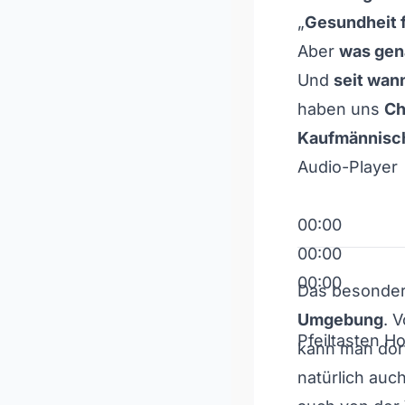
„
Gesundheit f
Aber
was gena
Und
seit wann
haben uns
Ch
Kaufmännisch
Audio-Player
00:00
00:00
00:00
Das besonder
Umgebung
. 
Pfeiltasten H
kann man dor
natürlich auc