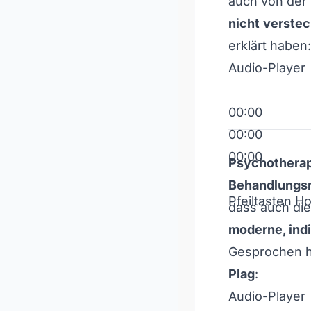
auch von der
nicht
verste
erklärt haben:
Audio-Player
00:00
00:00
00:00
Psychothera
Behandlungs
Pfeiltasten H
dass auch di
moderne, indi
Gesprochen h
Plag
:
Audio-Player