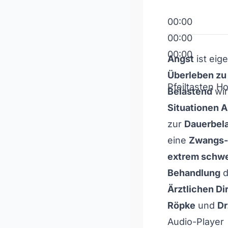
00:00
00:00
00:00
Angst
ist eig
Überleben zu
Pfeiltasten H
Belastend
wir
Situationen 
zur
Dauerbel
eine
Zwangs-
extrem schw
Behandlung
d
Ärztlichen Di
Röpke
und
Dr
Audio-Player