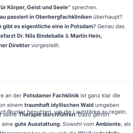
ür Körper, Geist und Seele
“ sprechen.
u passiert in Oberbergfachkliniken
überhaupt?
 gibt es eigentliche eine in Potsdam
? Genau das
efarzt Dr. Nils Bindeballe
&
Martin Hein,
er Direktor
vorgestellt:
e an der
Potsdamer Fachklinik
ist ganz klar die
Von einem
traumhaft idyllischen Wald
umgeben
och/Runter benutzen, um die Lautstärke zu regeln.
t seine
Therapie durchführen
. Dazu gehört
h eine
gute Ausstattung
. Sowohl vom
Ambiente
, als