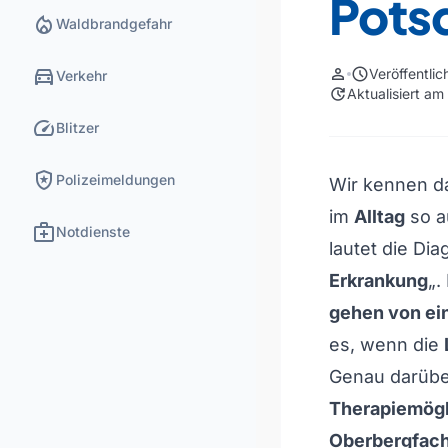
Pots
local_fire_department
Waldbrandgefahr
directions_car
person
schedule
Veröffentli
Verkehr
update
Aktualisiert a
speed
Blitzer
local_police
Polizeimeldungen
Wir kennen da
im
Alltag
so a
medical_services
Notdienste
lautet die Di
Erkrankung
„.
gehen von ein
es, wenn die
Genau darübe
Therapiemögl
Oberbergfach