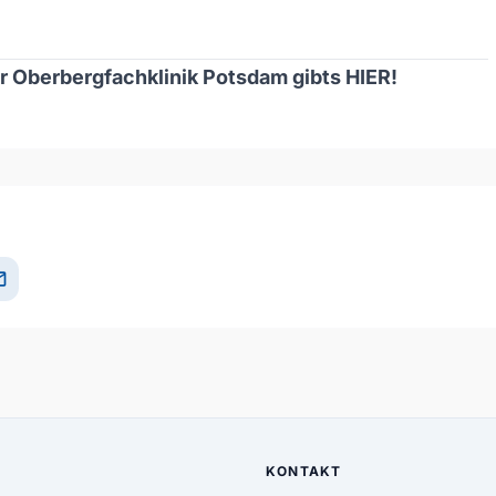
ur Oberbergfachklinik Potsdam gibts
HIER
!
och/Runter benutzen, um die Lautstärke zu regeln.
il
KONTAKT