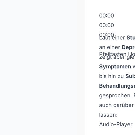
00:00
00:00
00:00
Laut einer
St
an einer
Depr
Pfeiltasten H
zeigt aber gl
Symptomen
bis hin zu
Sui
Behandlungs
gesprochen. 
auch darüber
lassen:
Audio-Player