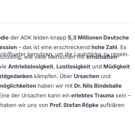
udie
der AOK leiden knapp
5,3 Millionen Deutsche
ession
– das ist eine erschreckend
hohe Zahl
. Es
och/Runter benutzen, um die Lautstärke zu regeln.
eichzeitig, wie viele Menschen mit
ernsthaften
wie
Antriebslosigkeit
,
Lustlosigkeit
und
Müdigkeit
zidgedanken
kämpfen. Über
Ursachen
und
möglichkeiten
haben wir mit
Dr. Nils Bindeballe
Eine der Ursachen kann ein
erlebtes Trauma
sein –
 haben wir uns von
Prof. Stefan Röpke
aufklären