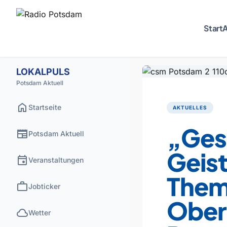
Start
A
LOKALPULS
Potsdam Aktuell
home
Startseite
AKTUELLES
„Gesu
newspaper
Potsdam Aktuell
Geist
event
Veranstaltungen
Them
work
Jobticker
Ober
cloud
Wetter