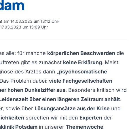
dam
cht am 14.03.2023 um 13:12 Uhr
m 17.03.2023 um 13:09 Uhr
s alle: für manche
körperlichen Beschwerden
die
uftreten gibt es zunächst
keine Erklärung
. Meist
agnose des Arztes dann „
psychosomatische
 Das Problem dabei:
viele Fachgesellschaften
er hohen Dunkelziffer aus
. Besonders kritisch wird
Leidenszeit über einen längeren Zeitraum anhält
.
r, sowie über
Lösungsansätze aus der Krise
und
ichkeiten
sprechen wir mit den
Experten
der
klinik Potsdam
in unserer
Themenwoche