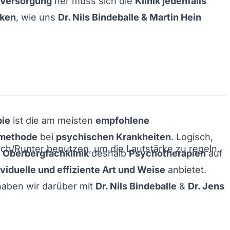
Versorgung
her muss sich die
Klinik jedenfalls
cken
, wie uns
Dr. Nils Bindeballe & Martin Hein
pie
ist die am meisten
empfohlene
methode
bei
psychischen Krankheiten
. Logisch,
och/Runter benutzen, um die Lautstärke zu regeln.
e
Oberbergfachklinik
deshalb
Psychotherapien
auf
viduelle und effiziente Art und Weise
anbietet.
aben wir darüber mit
Dr. Nils Bindeballe
&
Dr. Jens