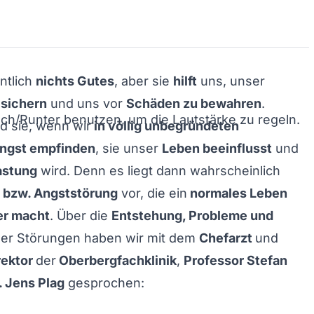
entlich
nichts Gutes
, aber sie
hilft
uns, unser
 sichern
und uns vor
Schäden zu bewahren
.
och/Runter benutzen, um die Lautstärke zu regeln.
d sie, wenn wir
in völlig unbegründeten
Angst empfinden
, sie unser
Leben beeinflusst
und
astung
wird. Denn es liegt dann wahrscheinlich
 bzw. Angststörung
vor, die ein
normales Leben
er macht
. Über die
Entstehung, Probleme und
er Störungen haben wir mit dem
Chefarzt
und
rektor
der
Oberbergfachklinik
,
Professor Stefan
. Jens Plag
gesprochen: