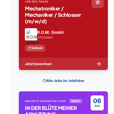
star
JOB DES TAGES
Mechatroniker /
Mechaniker / Schlosser
(m/w/d)
R.O.M. GmbH
Potsdam
location_on
work
Vollzeit
arrow_forward
Jetzt bewerben
Alle Jobs im Jobticker
work
06
NÄCHSTE VERANSTALTUNG
HEUTE
AUG
IN DER BLÜTE MEINER