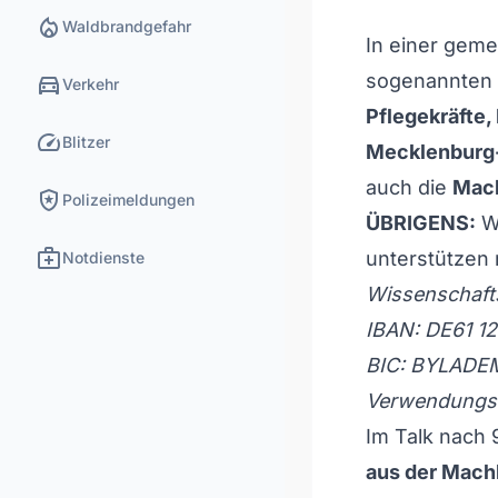
local_fire_department
Waldbrandgefahr
In einer gem
directions_car
sogenannten M
Verkehr
Pflegekräfte,
speed
Blitzer
Mecklenburg
auch die
Mac
local_police
Polizeimeldungen
ÜBRIGENS:
We
medical_services
unterstützen 
Notdienste
Wissenschaft
IBAN: DE61 1
BIC: BYLADE
Verwendungsz
Im Talk nach 
aus der Mach