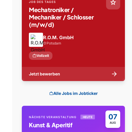
star
JOB DES TAGES
Mechatroniker /
Mechaniker / Schlosser
(m/w/d)
R.O.M. GmbH
Potsdam
location_on
work
Vollzeit
arrow_forward
Jetzt bewerben
Alle Jobs im Jobticker
work
07
NÄCHSTE VERANSTALTUNG
HEUTE
AUG
Kunst & Aperitif