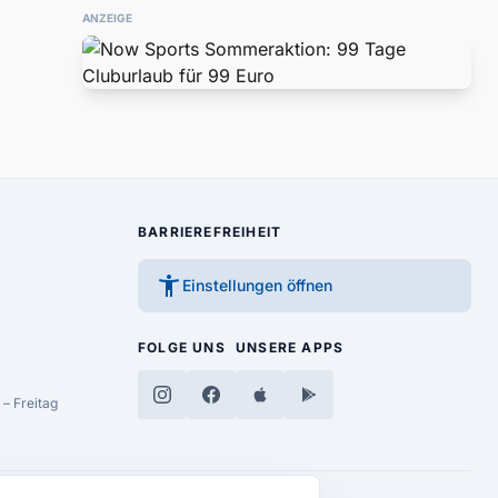
ANZEIGE
BARRIEREFREIHEIT
accessibility_new
Einstellungen öffnen
FOLGE UNS
UNSERE APPS
– Freitag