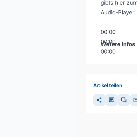
gibts hier zu
Audio-Player
00:00
00:00
Wetere Infos
00:00
Pfeiltasten H
Artikel teilen
share
chat
forum
ma