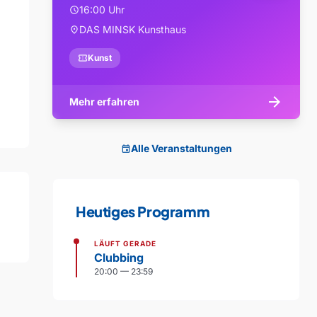
16:00 Uhr
schedule
DAS MINSK Kunsthaus
location_on
confirmation_number
Kunst
arrow_forward
Mehr erfahren
Alle Veranstaltungen
event
Heutiges Programm
LÄUFT GERADE
Clubbing
20:00 — 23:59