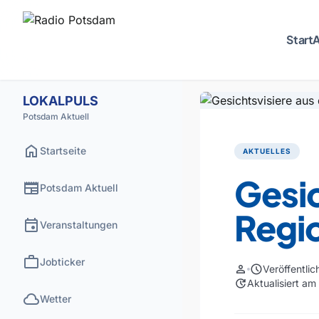
Start
A
LOKALPULS
Potsdam Aktuell
home
Startseite
AKTUELLES
Gesic
newspaper
Potsdam Aktuell
Regio
event
Veranstaltungen
work
Jobticker
person
schedule
Veröffentli
update
Aktualisiert a
cloud
Wetter