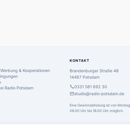
KONTAKT
 Werbung & Kooperationen
Brandenburger Straße 48
ingungen
14467 Potsdam
o
call
0331 581 692 30
 bei Radio Potsdam
mail
studio@radio-potsdam.de
Eine Gewinnabholung ist von Montag 
08.00 Uhr bis 18.00 Uhr möglich.