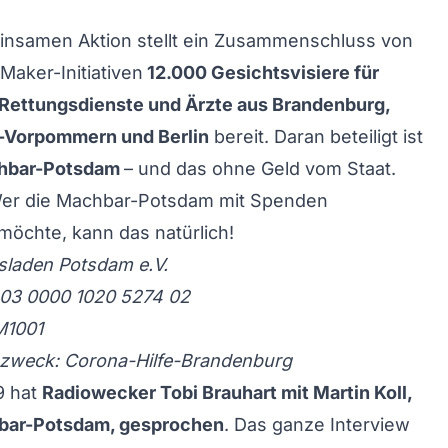
einsamen Aktion stellt ein Zusammenschluss von
aker-Initiativen
12.000 Gesichtsvisiere für
 Rettungsdienste und Ärzte aus Brandenburg,
-Vorpommern und Berlin
bereit. Daran beteiligt ist
hbar-Potsdam
– und das ohne Geld vom Staat.
r die Machbar-Potsdam mit Spenden
möchte, kann das natürlich!
sladen Potsdam e.V.
203 0000 1020 5274 02
M1001
weck: Corona-Hilfe-Brandenburg
9 hat
Radiowecker Tobi Brauhart mit Martin Koll,
bar-Potsdam, gesprochen
. Das ganze Interview