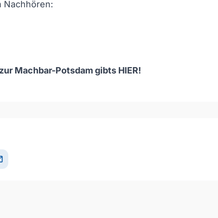
m Nachhören:
 zur Machbar-Potsdam gibts
HIER
!
och/Runter benutzen, um die Lautstärke zu regeln.
il