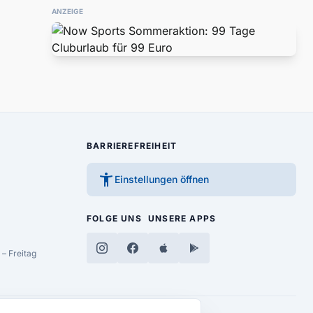
ANZEIGE
BARRIEREFREIHEIT
accessibility_new
Einstellungen öffnen
FOLGE UNS
UNSERE APPS
– Freitag