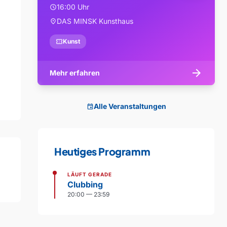
16:00 Uhr
schedule
DAS MINSK Kunsthaus
location_on
confirmation_number
Kunst
arrow_forward
Mehr erfahren
Alle Veranstaltungen
event
Heutiges Programm
LÄUFT GERADE
Clubbing
20:00 — 23:59