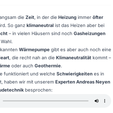
langsam die
Zeit
, in der die
Heizung
immer
öfter
rd. So ganz
klimaneutral
ist das Heizen aber bei
icht
– in vielen Häusern sind noch
Gasheizungen
 Wahl.
ekannten
Wärmepumpe
gibt es aber auch noch eine
ieart
, die recht nah an die
Klimaneutralität
kommt –
ärme
oder auch
Geothermie
.
e funktioniert und welche
Schwierigkeiten
es in
t, haben wir mit unserem
Experten Andreas Neyen
udetechnik
besprochen: