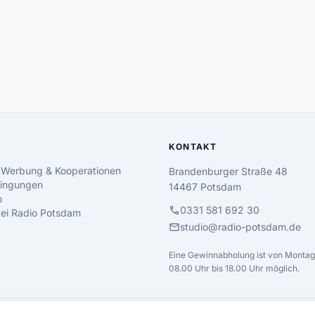
KONTAKT
 Werbung & Kooperationen
Brandenburger Straße 48
ingungen
14467 Potsdam
o
call
0331 581 692 30
 bei Radio Potsdam
mail
studio@radio-potsdam.de
Eine Gewinnabholung ist von Montag 
08.00 Uhr bis 18.00 Uhr möglich.