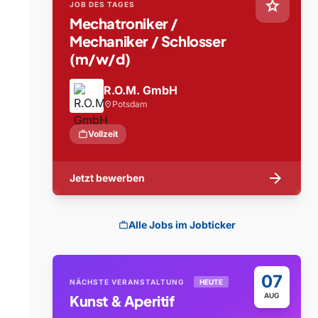
star
JOB DES TAGES
Mechatroniker /
Mechaniker / Schlosser
(m/w/d)
R.O.M. GmbH
Potsdam
location_on
work
Vollzeit
arrow_forward
Jetzt bewerben
Alle Jobs im Jobticker
work
07
NÄCHSTE VERANSTALTUNG
HEUTE
AUG
Kunst & Aperitif