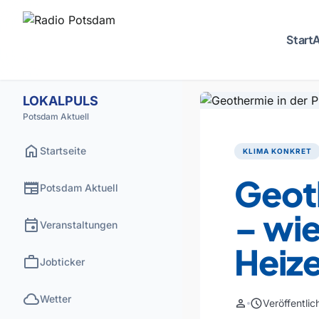
Start
A
LOKALPULS
Potsdam Aktuell
home
Startseite
KLIMA KONKRET
Geoth
newspaper
Potsdam Aktuell
– wie
event
Veranstaltungen
Heiz
work
Jobticker
cloud
Wetter
person
schedule
Veröffentli