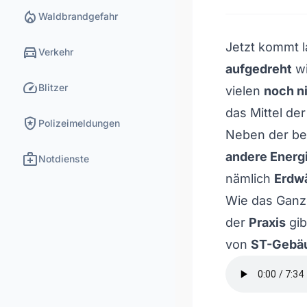
local_fire_department
Waldbrandgefahr
Jetzt kommt 
directions_car
Verkehr
aufgedreht
wi
speed
Blitzer
vielen
noch n
das Mittel der
local_police
Polizeimeldungen
Neben der b
medical_services
andere Energ
Notdienste
nämlich
Erdw
Wie das Ganz
der
Praxis
gib
von
ST-Gebä