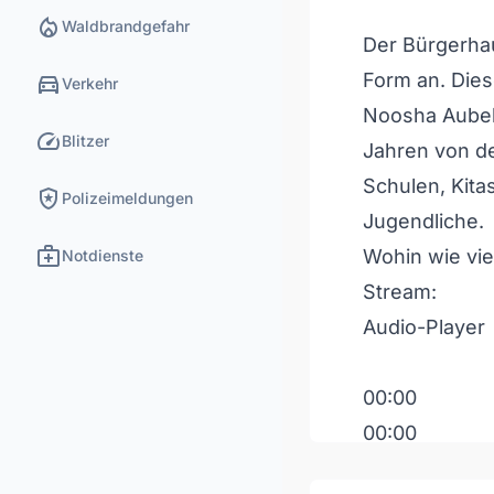
local_fire_department
Waldbrandgefahr
Der Bürgerha
directions_car
Form an. Die
Verkehr
Noosha Aubel 
speed
Blitzer
Jahren von de
Schulen, Kita
local_police
Polizeimeldungen
Jugendliche.
medical_services
Wohin wie viel
Notdienste
Stream:
Audio-Player
00:00
00:00
00:00