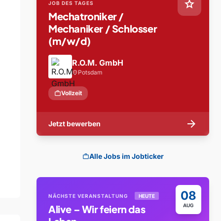
star
JOB DES TAGES
Mechatroniker /
Mechaniker / Schlosser
(m/w/d)
R.O.M. GmbH
Potsdam
location_on
work
Vollzeit
arrow_forward
Jetzt bewerben
Alle Jobs im Jobticker
work
08
NÄCHSTE VERANSTALTUNG
HEUTE
AUG
Alive – Wir feiern das