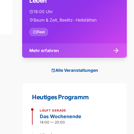
Leben
18:00 Uhr
schedule
Baum & Zeit, Beelitz- Heilstätten
location_on
confirmation_number
Fest
arrow_forward
Mehr erfahren
Alle Veranstaltungen
event
Heutiges Programm
LÄUFT GERADE
Das Wochenende
14:00 — 20:00