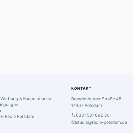
KONTAKT
 Werbung & Kooperationen
Brandenburger Straße 48
ingungen
14467 Potsdam
o
call
0331 581 692 30
 bei Radio Potsdam
mail
studio@radio-potsdam.de