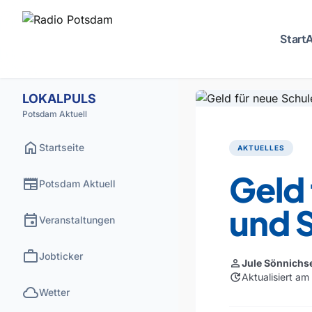
Start
A
LOKALPULS
Potsdam Aktuell
home
Startseite
AKTUELLES
Geld 
newspaper
Potsdam Aktuell
und 
event
Veranstaltungen
work
Jobticker
person
Jule Sönnichs
update
Aktualisiert am
cloud
Wetter