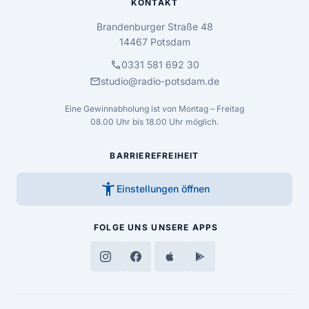
KONTAKT
Brandenburger Straße 48
14467 Potsdam
call
0331 581 692 30
mail
studio@radio-potsdam.de
Eine Gewinnabholung ist von Montag – Freitag
08.00 Uhr bis 18.00 Uhr möglich.
BARRIEREFREIHEIT
accessibility_new
Einstellungen öffnen
FOLGE UNS
UNSERE APPS