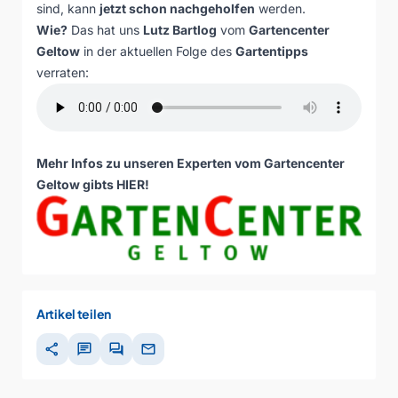
sind, kann
jetzt schon nachgeholfen
werden.
Wie?
Das hat uns
Lutz Bartlog
vom
Gartencenter
Geltow
in der aktuellen Folge des
Gartentipps
verraten:
Mehr Infos zu unseren Experten vom Gartencenter
Geltow gibts
HIER
!
Artikel teilen
share
chat
forum
mail