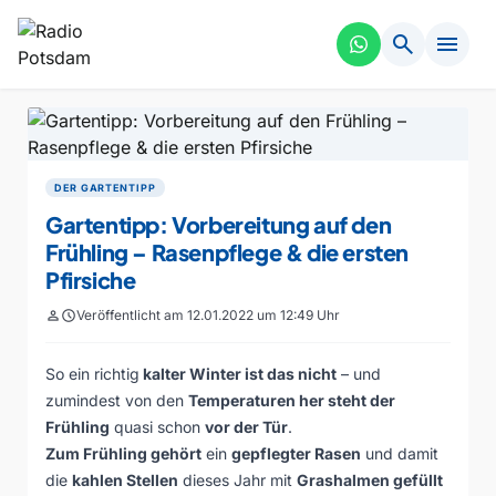
search
menu
DER GARTENTIPP
Gartentipp: Vorbereitung auf den
Frühling – Rasenpflege & die ersten
Pfirsiche
person
schedule
Veröffentlicht am 12.01.2022 um 12:49 Uhr
So ein richtig
kalter Winter ist das nicht
– und
zumindest von den
Temperaturen her steht der
Frühling
quasi schon
vor der Tür
.
Zum Frühling gehört
ein
gepflegter Rasen
und damit
die
kahlen Stellen
dieses Jahr mit
Grashalmen gefüllt