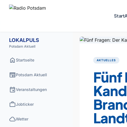
Start
A
LOKALPULS
Potsdam Aktuell
home
Startseite
AKTUELLES
Fünf 
newspaper
Potsdam Aktuell
Kand
event
Veranstaltungen
Bran
work
Jobticker
Land
cloud
Wetter