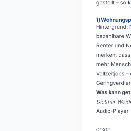
gestellt – so 
1) Wohnungspo
Hintergrund: 
bezahlbare W
Renter und No
merken, dass
mehr Mensche
Vollzeitjobs 
Geringverdien
Was kann get
Dietmar Woid
Audio-Player
00:00