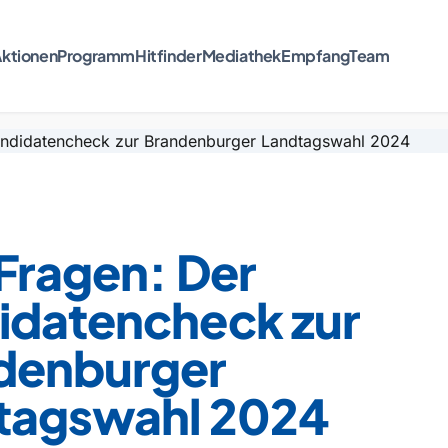
ktionen
Programm
Hitfinder
Mediathek
Empfang
Team
Fragen: Der
idatencheck zur
denburger
tagswahl 2024