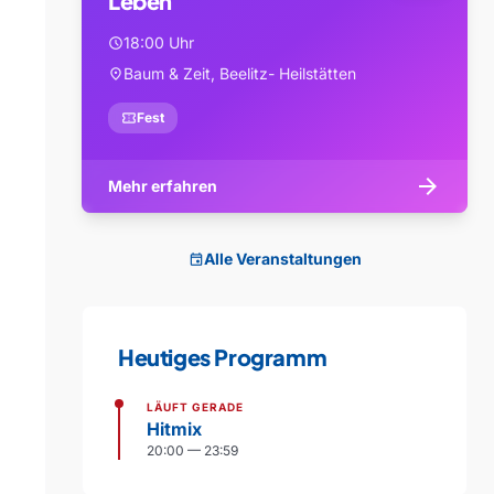
Leben
18:00 Uhr
schedule
Baum & Zeit, Beelitz- Heilstätten
location_on
confirmation_number
Fest
arrow_forward
Mehr erfahren
Alle Veranstaltungen
event
Heutiges Programm
LÄUFT GERADE
Hitmix
20:00 — 23:59