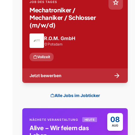
star
JOB DES TAGES
Mechatroniker /
Mechaniker / Schlosser
(m/w/d)
R.O.M. GmbH
Potsdam
location_on
work
Vollzeit
arrow_forward
Jetzt bewerben
Alle Jobs im Jobticker
work
08
NÄCHSTE VERANSTALTUNG
HEUTE
AUG
Alive – Wir feiern das