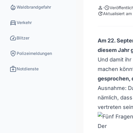
local_fire_department
Waldbrandgefahr
person
schedule
Veröffentli
update
Aktualisiert a
directions_car
Verkehr
speed
Blitzer
Am 22. Septem
diesem Jahr g
local_police
Polizeimeldungen
Und damit ih
medical_services
machen könnt
Notdienste
gesprochen, d
Ausnahme: Da
nämlich, dass
vertreten sein