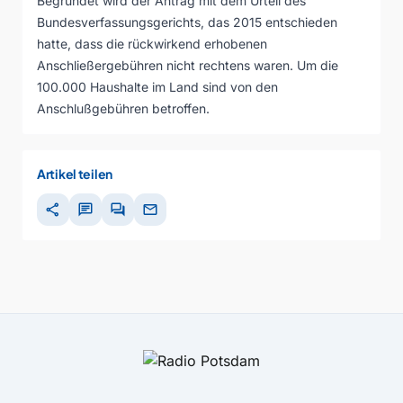
Begründet wird der Antrag mit dem Urteil des
Bundesverfassungsgerichts, das 2015 entschieden
hatte, dass die rückwirkend erhobenen
Anschließergebühren nicht rechtens waren. Um die
100.000 Haushalte im Land sind von den
Anschlußgebühren betroffen.
Artikel teilen
share
chat
forum
mail