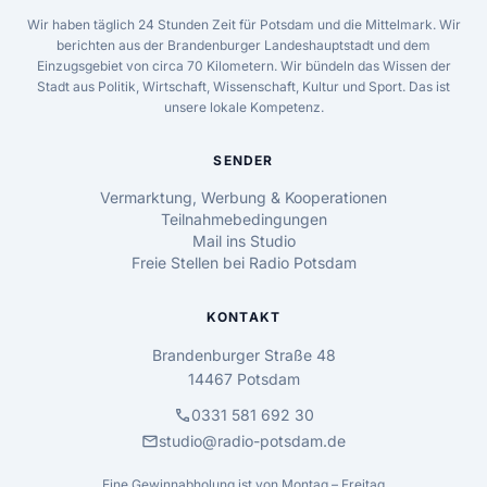
Wir haben täglich 24 Stunden Zeit für Potsdam und die Mittelmark. Wir
berichten aus der Brandenburger Landeshauptstadt und dem
Einzugsgebiet von circa 70 Kilometern. Wir bündeln das Wissen der
Stadt aus Politik, Wirtschaft, Wissenschaft, Kultur und Sport. Das ist
unsere lokale Kompetenz.
SENDER
Vermarktung, Werbung & Kooperationen
Teilnahmebedingungen
Mail ins Studio
Freie Stellen bei Radio Potsdam
KONTAKT
Brandenburger Straße 48
14467 Potsdam
call
0331 581 692 30
mail
studio@radio-potsdam.de
Eine Gewinnabholung ist von Montag – Freitag