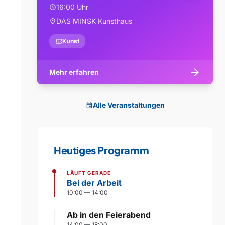
16:00 Uhr
schedule
DAS MINSK Kunsthaus
location_on
confirmation_number
Kunst
arrow_forward
Mehr erfahren
Alle Veranstaltungen
event
Heutiges Programm
LÄUFT GERADE
Bei der Arbeit
10:00 — 14:00
Ab in den Feierabend
14:00 — 18:00