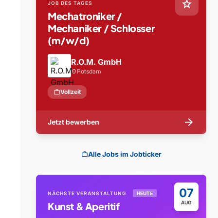
star
JOB DES TAGES
Mechatroniker /
Mechaniker / Schlosser
(m/w/d)
R.O.M. GmbH
Potsdam
location_on
work
Vollzeit
arrow_forward
Jetzt bewerben
Alle Jobs im Jobticker
work
07
NÄCHSTE VERANSTALTUNG
HEUTE
AUG
Kunst & Aperitif