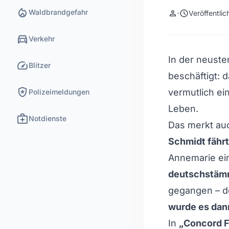
local_fire_department
Waldbrandgefahr
person
schedule
Veröffentli
directions_car
Verkehr
In der neuste
speed
Blitzer
beschäftigt: 
local_police
vermutlich ei
Polizeimeldungen
Leben.
medical_services
Notdienste
Das merkt a
Schmidt fährt
Annemarie ein
deutschstäm
gegangen – 
wurde es dan
In
„Concord F