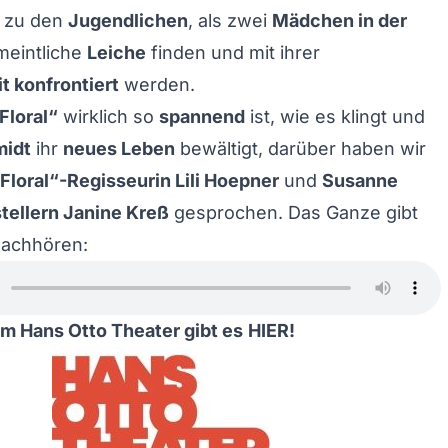
 zu den
Jugendlichen
, als zwei
Mädchen in der
meintliche
Leiche
finden und mit ihrer
 konfrontiert
werden.
Floral“
wirklich so
spannend
ist, wie es klingt und
midt
ihr
neues Leben
bewältigt, darüber haben wir
Floral“-Regisseurin Lili Hoepner
und
Susanne
tellern Janine Kreß
gesprochen. Das Ganze gibt
Nachhören:
m Hans Otto Theater gibt es
HIER
!