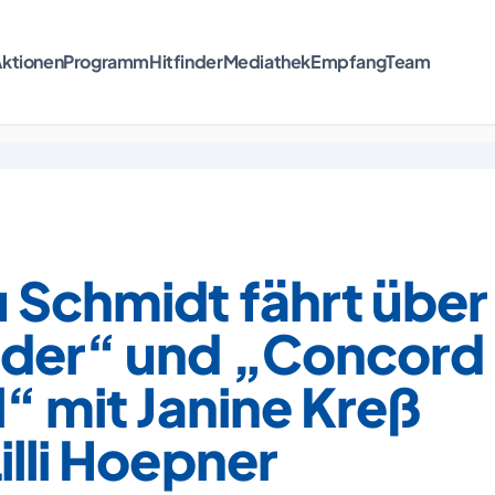
ktionen
Programm
Hitfinder
Mediathek
Empfang
Team
 Schmidt fährt über
Oder“ und „Concord
l“ mit Janine Kreß
illi Hoepner