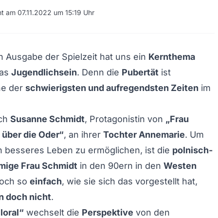
cht am 07.11.2022 um 15:19 Uhr
n Ausgabe der Spielzeit hat uns ein
Kernthema
das
Jugendlichsein
. Denn die
Pubertät
ist
ne der
schwierigsten und aufregendsten Zeiten
im
uch
Susanne Schmidt
, Protagonistin von
„Frau
 über die Oder“
, an ihrer
Tochter Annemarie
. Um
 besseres Leben zu ermöglichen, ist die
polnisch-
mige Frau Schmidt
in den 90ern in den
Westen
doch so
einfach
, wie sie sich das vorgestellt hat,
n doch nicht
.
loral“
wechselt die
Perspektive
von den