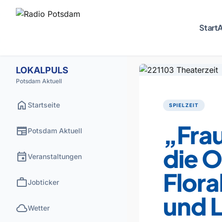
Start
A
LOKALPULS
Potsdam Aktuell
home
Startseite
SPIELZEIT
„Frau
newspaper
Potsdam Aktuell
die 
event
Veranstaltungen
Flora
work
Jobticker
und L
cloud
Wetter