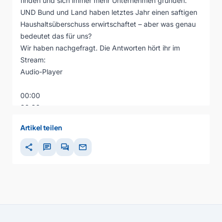
finden und sich immer mehr Unternehmen gründen.
UND Bund und Land haben letztes Jahr einen saftigen
Haushaltsüberschuss erwirtschaftet – aber was genau
bedeutet das für uns?
Wir haben nachgefragt. Die Antworten hört ihr im
Stream:
Audio-Player
00:00
00:00
00:00
Artikel teilen
share
chat
forum
mail