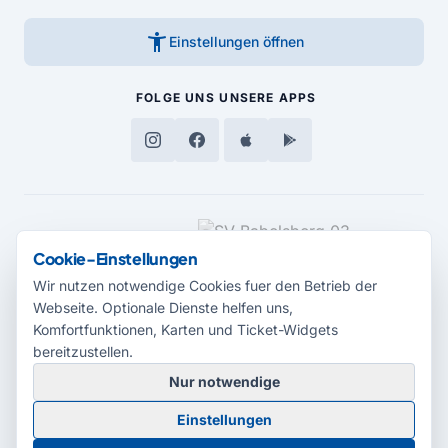
accessibility_new
Einstellungen öffnen
FOLGE UNS
UNSERE APPS
MEDIENPARTNER
Cookie-Einstellungen
Wir nutzen notwendige Cookies fuer den Betrieb der
Webseite. Optionale Dienste helfen uns,
Komfortfunktionen, Karten und Ticket-Widgets
bereitzustellen.
Nur notwendige
© 2026 Radio Potsdam. Webseite entwickelt durch die
Medienagentur
Einstellungen
Babelsberg
Barrierefreiheitserklärung
AGB
Datenschutz
Impressum