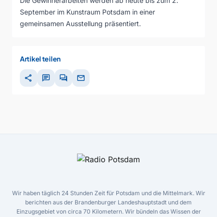
Die Gewinnerarbeiten werden ab heute bis zum 2.
September im Kunstraum Potsdam in einer
gemeinsamen Ausstellung präsentiert.
Artikel teilen
share
chat
forum
mail
Wir haben täglich 24 Stunden Zeit für Potsdam und die Mittelmark. Wir
berichten aus der Brandenburger Landeshauptstadt und dem
Einzugsgebiet von circa 70 Kilometern. Wir bündeln das Wissen der