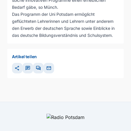
solche innovativen Programme einen erheblichen
Bedarf gäbe, so Münch.
Das Programm der Uni Potsdam ermöglicht
geflüchteten Lehrerinnen und Lehrern unter anderem
den Erwerb der deutschen Sprache sowie Einblicke in
das deutsche Bildungsverständnis und Schulsystem.
Artikel teilen
share
chat
forum
mail