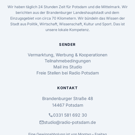
Wir haben täglich 24 Stunden Zeit für Potsdam und die Mittelmark. Wir
berichten aus der Brandenburger Landeshauptstadt und dem
Einzugsgebiet von circa 70 Kilometern. Wir bündeln das Wissen der
Stadt aus Politik, Wirtschaft, Wissenschaft, Kultur und Sport. Das ist
unsere lokale Kompetenz.
SENDER
Vermarktung, Werbung & Kooperationen
Teilnahmebedingungen
Mail ins Studio
Freie Stellen bei Radio Potsdam
KONTAKT
Brandenburger Straße 48
14467 Potsdam
call
0331 581 692 30
mail
studio@radio-potsdam.de
Eine Gewinnabholung ist von Montag – Freitag