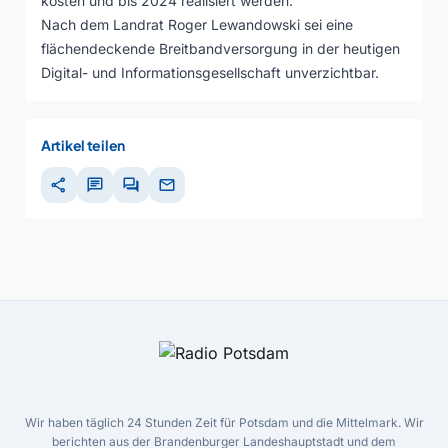
kosten und bis 2024 realisiert werden.
Nach dem Landrat Roger Lewandowski sei eine
flächendeckende Breitbandversorgung in der heutigen
Digital- und Informationsgesellschaft unverzichtbar.
Artikel teilen
share
chat
forum
mail
Wir haben täglich 24 Stunden Zeit für Potsdam und die Mittelmark. Wir
berichten aus der Brandenburger Landeshauptstadt und dem