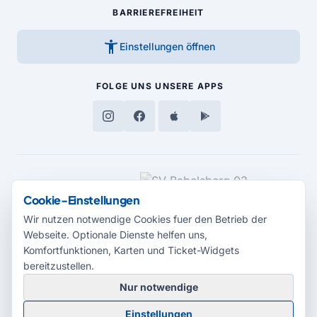
BARRIEREFREIHEIT
accessibility_new
Einstellungen öffnen
FOLGE UNS
UNSERE APPS
MEDIENPARTNER
Cookie-Einstellungen
Wir nutzen notwendige Cookies fuer den Betrieb der
Webseite. Optionale Dienste helfen uns,
Komfortfunktionen, Karten und Ticket-Widgets
bereitzustellen.
Nur notwendige
© 2026 Radio Potsdam. Webseite entwickelt durch die
Medienagentur
Einstellungen
Babelsberg