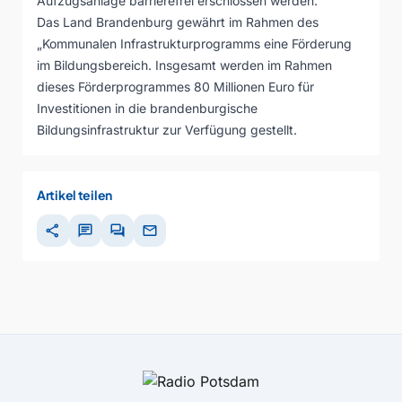
Aufzugsanlage barrierefrei erschlossen werden.
Das Land Brandenburg gewährt im Rahmen des
„Kommunalen Infrastrukturprogramms eine Förderung
im Bildungsbereich. Insgesamt werden im Rahmen
dieses Förderprogrammes 80 Millionen Euro für
Investitionen in die brandenburgische
Bildungsinfrastruktur zur Verfügung gestellt.
Artikel teilen
share
chat
forum
mail