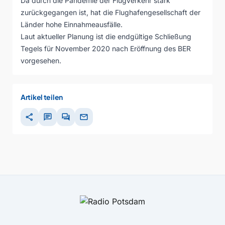
Da durch die Pandemie der Flugverkehr stark
zurückgegangen ist, hat die Flughafengesellschaft der
Länder hohe Einnahmeausfälle.
Laut aktueller Planung ist die endgültige Schließung
Tegels für November 2020 nach Eröffnung des BER
vorgesehen.
Artikel teilen
share
chat
forum
mail