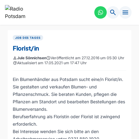
search
menu
JOB DES TAGES
Florist/in
person
Jule Sönnichsen
schedule
Veröffentlicht am 27.12.2016 um 05:30 Uhr
update
Aktualisiert am 17.05.2021 um 17:47 Uhr
Ein Blumenhändler aus Potsdam sucht eine/n Florist/in.
Sie gestalten und verkaufen Blumen- und
Pflanzenschmuck. Sie beraten Kunden, pflegen die
Pflanzen am Standort und bearbeiten Bestellungen des
Blumenversands.
Berufserfahrung als Floristin oder Florist ist zwingend
erforderlich.
Bei Interesse wenden Sie sich bitte an den
Arbeitnehmerservice unter 0331 880 1920.