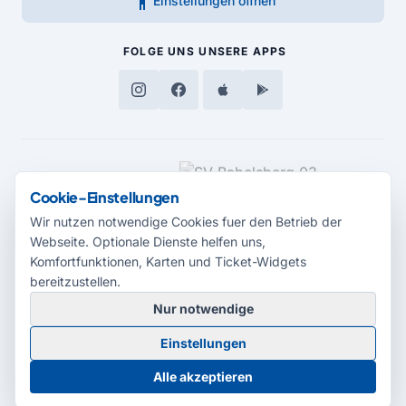
accessibility_new
Einstellungen öffnen
FOLGE UNS
UNSERE APPS
MEDIENPARTNER
Cookie-Einstellungen
Wir nutzen notwendige Cookies fuer den Betrieb der
Webseite. Optionale Dienste helfen uns,
Komfortfunktionen, Karten und Ticket-Widgets
bereitzustellen.
Nur notwendige
© 2026 Radio Potsdam. Webseite entwickelt durch die
Medienagentur
Einstellungen
Babelsberg
Barrierefreiheitserklärung
AGB
Datenschutz
Impressum
Alle akzeptieren
Cookie-Einstellungen