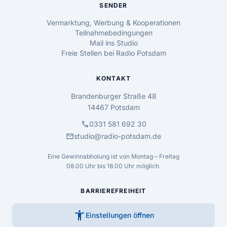
SENDER
Vermarktung, Werbung & Kooperationen
Teilnahmebedingungen
Mail ins Studio
Freie Stellen bei Radio Potsdam
KONTAKT
Brandenburger Straße 48
14467 Potsdam
call
0331 581 692 30
mail
studio@radio-potsdam.de
Eine Gewinnabholung ist von Montag – Freitag
08.00 Uhr bis 18.00 Uhr möglich.
BARRIEREFREIHEIT
accessibility_new
Einstellungen öffnen