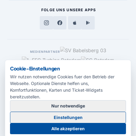
FOLGE UNS
UNSERE APPS
MEDIENPARTNER
Cookie-Einstellungen
Wir nutzen notwendige Cookies fuer den Betrieb der
Webseite. Optionale Dienste helfen uns,
Komfortfunktionen, Karten und Ticket-Widgets
bereitzustellen.
Nur notwendige
© 2026 Radio Potsdam. Webseite entwickelt durch die
Medienagentur
Einstellungen
Babelsberg
Barrierefreiheitserklärung
AGB
Datenschutz
Impressum
Alle akzeptieren
Cookie-Einstellungen