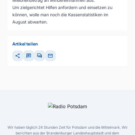
Millionenbetrag an Mindereinnahmen aus.
Um zielgerichtet Hilfen anfordern und einsetzen zu
können, wolle man noch die Kassenstatistiken im
August abwarten.
Artikel teilen
share
chat
forum
mail
Wir haben täglich 24 Stunden Zeit für Potsdam und die Mittelmark. Wir
berichten aus der Brandenburger Landeshauptstadt und dem