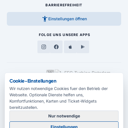
BARRIEREFREIHEIT
accessibility_new
Einstellungen öffnen
FOLGE UNS
UNSERE APPS
MEDIENPARTNER
Cookie-Einstellungen
Wir nutzen notwendige Cookies fuer den Betrieb der
Webseite. Optionale Dienste helfen uns,
Komfortfunktionen, Karten und Ticket-Widgets
bereitzustellen.
Nur notwendige
© 2026 Radio Potsdam. Webseite entwickelt durch die
Medienagentur
Einstellungen
Babelsberg