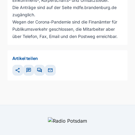
Einkommens-, Körperschafts- und Umsatzsteuer.
Die Anträge sind auf der Seite mdfe.brandenburg.de
zugänglich.
Wegen der Corona-Pandemie sind die Finanämter für
Publikumsverkehr geschlossen, die Mitarbeiter aber
über Telefon, Fax, Email und den Postweg erreichbar.
Artikel teilen
share
chat
forum
mail