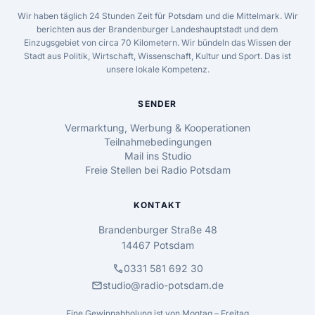
Wir haben täglich 24 Stunden Zeit für Potsdam und die Mittelmark. Wir
berichten aus der Brandenburger Landeshauptstadt und dem
Einzugsgebiet von circa 70 Kilometern. Wir bündeln das Wissen der
Stadt aus Politik, Wirtschaft, Wissenschaft, Kultur und Sport. Das ist
unsere lokale Kompetenz.
SENDER
Vermarktung, Werbung & Kooperationen
Teilnahmebedingungen
Mail ins Studio
Freie Stellen bei Radio Potsdam
KONTAKT
Brandenburger Straße 48
14467 Potsdam
call
0331 581 692 30
mail
studio@radio-potsdam.de
Eine Gewinnabholung ist von Montag – Freitag