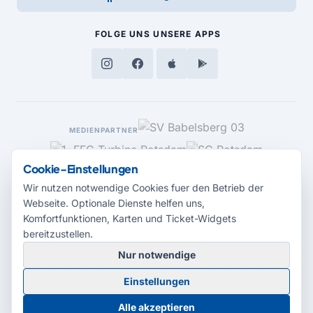
FOLGE UNS
UNSERE APPS
MEDIENPARTNER
Cookie-Einstellungen
Wir nutzen notwendige Cookies fuer den Betrieb der
Webseite. Optionale Dienste helfen uns,
Komfortfunktionen, Karten und Ticket-Widgets
bereitzustellen.
Nur notwendige
© 2026 Radio Potsdam. Webseite entwickelt durch die
Medienagentur
Einstellungen
Babelsberg
Barrierefreiheitserklärung
AGB
Datenschutz
Impressum
Alle akzeptieren