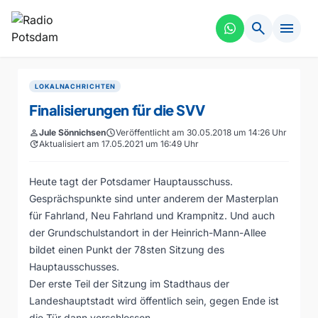
search
menu
LOKALNACHRICHTEN
Finalisierungen für die SVV
person
Jule Sönnichsen
schedule
Veröffentlicht am 30.05.2018 um 14:26 Uhr
update
Aktualisiert am 17.05.2021 um 16:49 Uhr
Heute tagt der Potsdamer Hauptausschuss.
Gesprächspunkte sind unter anderem der Masterplan
für Fahrland, Neu Fahrland und Krampnitz. Und auch
der Grundschulstandort in der Heinrich-Mann-Allee
bildet einen Punkt der 78sten Sitzung des
Hauptausschusses.
Der erste Teil der Sitzung im Stadthaus der
Landeshauptstadt wird öffentlich sein, gegen Ende ist
die Tür dann verschlossen.