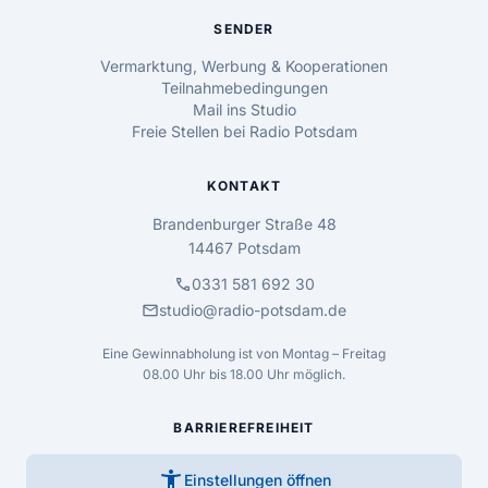
SENDER
Vermarktung, Werbung & Kooperationen
Teilnahmebedingungen
Mail ins Studio
Freie Stellen bei Radio Potsdam
KONTAKT
Brandenburger Straße 48
14467 Potsdam
call
0331 581 692 30
mail
studio@radio-potsdam.de
Eine Gewinnabholung ist von Montag – Freitag
08.00 Uhr bis 18.00 Uhr möglich.
BARRIEREFREIHEIT
accessibility_new
Einstellungen öffnen