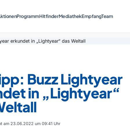
ktionen
Programm
Hitfinder
Mediathek
Empfang
Team
ipp: Buzz Lightyear
det in „Lightyear“
eltall
cht am 23.06.2022 um 09:41 Uhr