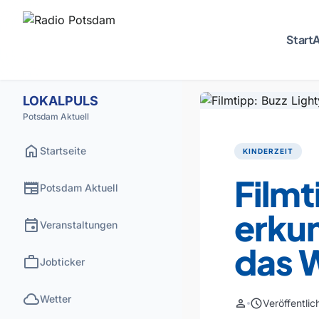
Start
A
LOKALPULS
Potsdam Aktuell
home
Startseite
KINDERZEIT
Filmt
newspaper
Potsdam Aktuell
erkun
event
Veranstaltungen
das W
work
Jobticker
cloud
Wetter
person
schedule
Veröffentli