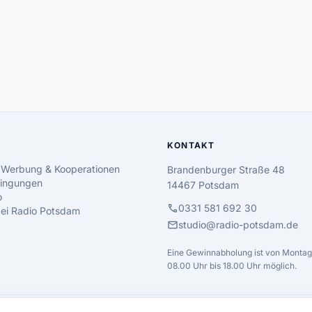
KONTAKT
 Werbung & Kooperationen
Brandenburger Straße 48
ingungen
14467 Potsdam
o
call
0331 581 692 30
 bei Radio Potsdam
mail
studio@radio-potsdam.de
Eine Gewinnabholung ist von Montag 
08.00 Uhr bis 18.00 Uhr möglich.