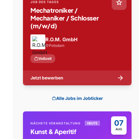
star
JOB DES TAGES
Mechatroniker /
Mechaniker / Schlosser
(m/w/d)
R.O.M. GmbH
Potsdam
location_on
work
Vollzeit
arrow_forward
Jetzt bewerben
Alle Jobs im Jobticker
work
07
NÄCHSTE VERANSTALTUNG
HEUTE
AUG
Kunst & Aperitif