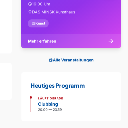
16:00 Uhr
schedule
DAS MINSK Kunsthaus
location_on
confirmation_number
Kunst
arrow_forward
Mehr erfahren
Alle Veranstaltungen
event
Heutiges Programm
LÄUFT GERADE
Clubbing
20:00 — 23:59