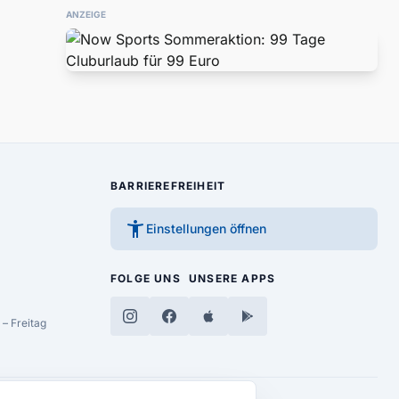
ANZEIGE
BARRIEREFREIHEIT
accessibility_new
Einstellungen öffnen
FOLGE UNS
UNSERE APPS
– Freitag