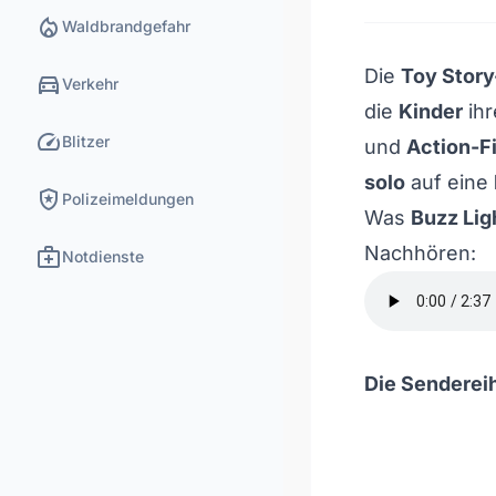
local_fire_department
Waldbrandgefahr
Die
Toy Story
directions_car
Verkehr
die
Kinder
ih
speed
Blitzer
und
Action-F
solo
auf eine
local_police
Polizeimeldungen
Was
Buzz Lig
medical_services
Nachhören:
Notdienste
Die Sendereih