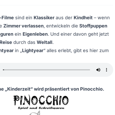
-Filme
sind ein
Klassiker
aus der
Kindheit
– wenn
re
Zimmer verlassen
, entwickeln die
Stoffpuppen
iguren
ein
Eigenleben
. Und einer davon geht jetzt
Reise
durch das
Weltall
.
htyear
in „
Lightyear
“ alles erlebt, gibt es hier zum
e „Kinderzeit“ wird präsentiert von
Pinocchio.