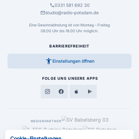
call
0331 581 692 30
mail
studio@radio-potsdam.de
Eine Gewinnabholung ist von Montag – Freitag
08.00 Uhr bis 18.00 Uhr möglich.
BARRIEREFREIHEIT
accessibility_new
Einstellungen öffnen
FOLGE UNS
UNSERE APPS
MEDIENPARTNER
Cookie-Einstellungen