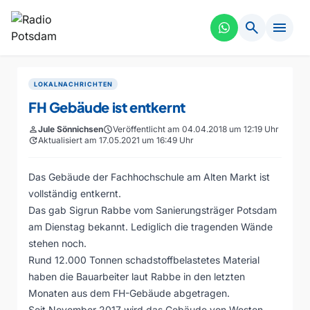
search
menu
LOKALNACHRICHTEN
FH Gebäude ist entkernt
person
Jule Sönnichsen
schedule
Veröffentlicht am 04.04.2018 um 12:19 Uhr
update
Aktualisiert am 17.05.2021 um 16:49 Uhr
Das Gebäude der Fachhochschule am Alten Markt ist
vollständig entkernt.
Das gab Sigrun Rabbe vom Sanierungsträger Potsdam
am Dienstag bekannt. Lediglich die tragenden Wände
stehen noch.
Rund 12.000 Tonnen schadstoffbelastetes Material
haben die Bauarbeiter laut Rabbe in den letzten
Monaten aus dem FH-Gebäude abgetragen.
Seit November 2017 wird das Gebäude von Westen