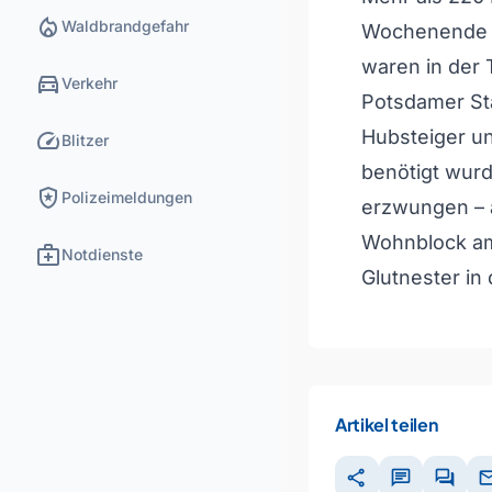
local_fire_department
Waldbrandgefahr
Wochenende im
waren in der 
directions_car
Verkehr
Potsdamer St
speed
Hubsteiger un
Blitzer
benötigt wurd
local_police
Polizeimeldungen
erzwungen – 
Wohnblock am
medical_services
Notdienste
Glutnester i
Artikel teilen
share
chat
forum
ma