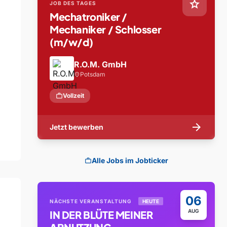
star
JOB DES TAGES
Mechatroniker /
Mechaniker / Schlosser
(m/w/d)
R.O.M. GmbH
Potsdam
location_on
work
Vollzeit
arrow_forward
Jetzt bewerben
Alle Jobs im Jobticker
work
06
NÄCHSTE VERANSTALTUNG
HEUTE
AUG
IN DER BLÜTE MEINER