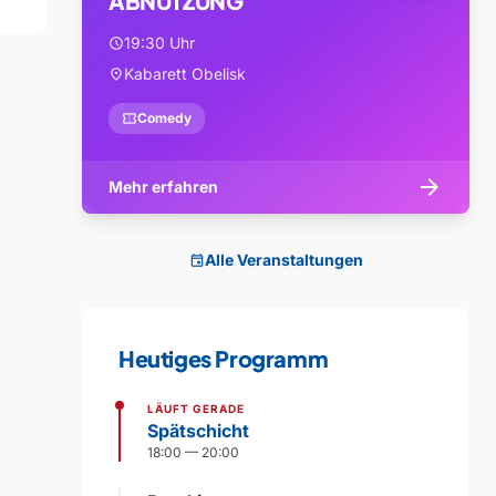
ABNUTZUNG
19:30 Uhr
schedule
Kabarett Obelisk
location_on
confirmation_number
Comedy
arrow_forward
Mehr erfahren
Alle Veranstaltungen
event
Heutiges Programm
LÄUFT GERADE
Spätschicht
18:00 — 20:00