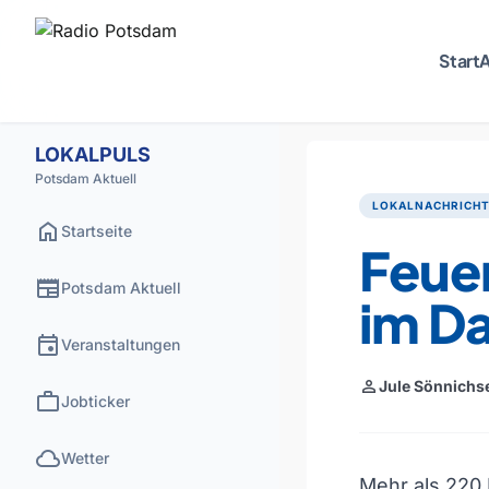
Start
A
LOKALPULS
Potsdam Aktuell
LOKALNACHRICH
home
Startseite
Feue
newspaper
Potsdam Aktuell
im D
event
Veranstaltungen
person
Jule Sönnichs
work
Jobticker
cloud
Wetter
Mehr als 220