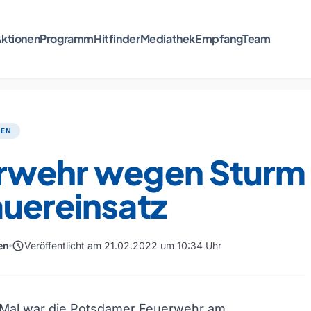
ktionen
Programm
Hitfinder
Mediathek
Empfang
Team
TEN
rwehr wegen Sturm
auereinsatz
schedule
en
Veröffentlicht am 21.02.2022 um 10:34 Uhr
 Mal war die Potsdamer Feuerwehr am