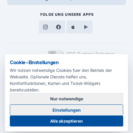
FOLGE UNS
UNSERE APPS
MEDIENPARTNER
Cookie-Einstellungen
Wir nutzen notwendige Cookies fuer den Betrieb der
Webseite. Optionale Dienste helfen uns,
Komfortfunktionen, Karten und Ticket-Widgets
bereitzustellen.
Nur notwendige
© 2026 Radio Potsdam. Webseite entwickelt durch die
Medienagentur
Einstellungen
Babelsberg
Barrierefreiheitserklärung
AGB
Datenschutz
Impressum
Alle akzeptieren
Cookie-Einstellungen