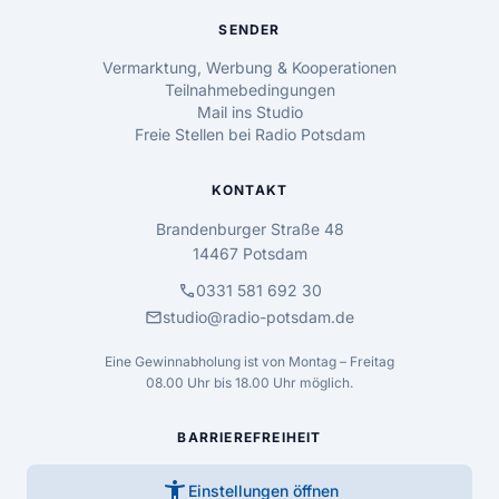
SENDER
Vermarktung, Werbung & Kooperationen
Teilnahmebedingungen
Mail ins Studio
Freie Stellen bei Radio Potsdam
KONTAKT
Brandenburger Straße 48
14467 Potsdam
call
0331 581 692 30
mail
studio@radio-potsdam.de
Eine Gewinnabholung ist von Montag – Freitag
08.00 Uhr bis 18.00 Uhr möglich.
BARRIEREFREIHEIT
accessibility_new
Einstellungen öffnen