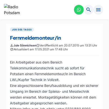
search
menu
JOB DES TAGES
Fernmeldemonteur/in
person
Jule Sönnichsen
schedule
Veröffentlicht am 20.07.2015 um 13:31 Uhr
update
Aktualisiert am 17.05.2021 um 17:48 Uhr
Ein Arbeitgeber aus dem Bereich
Telekommunikationstechnik sucht ab sofort für
Potsdam einen Fernmeldemonteur/in im Bereich
LWL/Kupfer Technik in Vollzeit.
Eine abgeschlossene Berufsausbildung und ein sicherer
Umgang im Bereich der Spleiss- und Messtechnik
werden erwartet. Montagetätigkeiten können mit dem
Arbeitgeber abgesprochen werden.
Nähere Infos zum Job gibt’s unter 0331/880 6093.