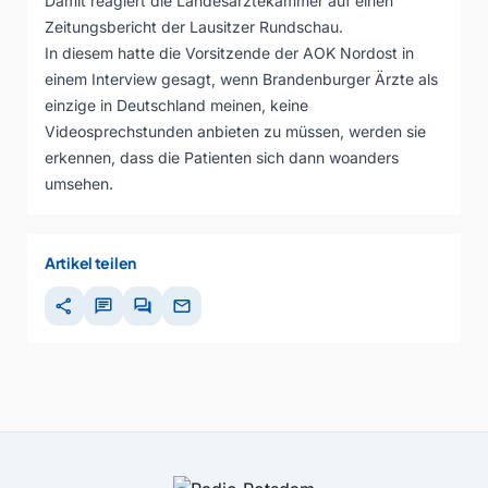
Damit reagiert die Landesärztekammer auf einen
Zeitungsbericht der Lausitzer Rundschau.
In diesem hatte die Vorsitzende der AOK Nordost in
einem Interview gesagt, wenn Brandenburger Ärzte als
einzige in Deutschland meinen, keine
Videosprechstunden anbieten zu müssen, werden sie
erkennen, dass die Patienten sich dann woanders
umsehen.
Artikel teilen
share
chat
forum
mail