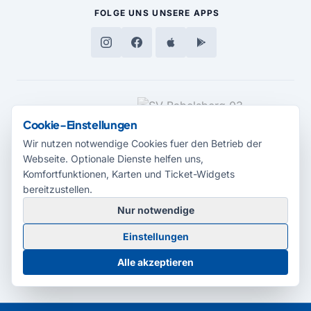
FOLGE UNS
UNSERE APPS
MEDIENPARTNER
Cookie-Einstellungen
Wir nutzen notwendige Cookies fuer den Betrieb der
Webseite. Optionale Dienste helfen uns,
Komfortfunktionen, Karten und Ticket-Widgets
bereitzustellen.
Nur notwendige
© 2026 Radio Potsdam. Webseite entwickelt durch die
Medienagentur
Einstellungen
Babelsberg
Barrierefreiheitserklärung
AGB
Datenschutz
Impressum
Alle akzeptieren
Cookie-Einstellungen