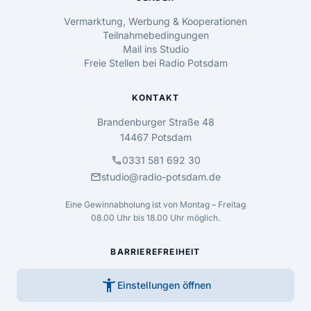
Vermarktung, Werbung & Kooperationen
Teilnahmebedingungen
Mail ins Studio
Freie Stellen bei Radio Potsdam
KONTAKT
Brandenburger Straße 48
14467 Potsdam
call
0331 581 692 30
mail
studio@radio-potsdam.de
Eine Gewinnabholung ist von Montag – Freitag
08.00 Uhr bis 18.00 Uhr möglich.
BARRIEREFREIHEIT
accessibility_new
Einstellungen öffnen