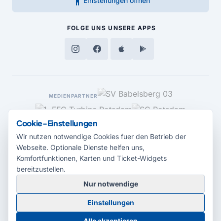
accessibility_new
Einstellungen öffnen
FOLGE UNS
UNSERE APPS
MEDIENPARTNER
Cookie-Einstellungen
Wir nutzen notwendige Cookies fuer den Betrieb der
Webseite. Optionale Dienste helfen uns,
Komfortfunktionen, Karten und Ticket-Widgets
bereitzustellen.
Nur notwendige
© 2026 Radio Potsdam. Webseite entwickelt durch die
Medienagentur
Einstellungen
Babelsberg
Barrierefreiheitserklärung
AGB
Datenschutz
Impressum
Alle akzeptieren