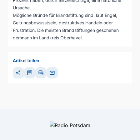
Prozent haben, durch Blitzeinschläge, eine natürliche
Ursache.
Mögliche Gründe für Brandstiftung sind, laut Engel,
Geltungsbewusstsein, destruktives Handeln oder
Frustration. Die meisten Brandstiftungen geschehen
demnach im Landkreis Oberhavel.
Artikel teilen
share
chat
forum
mail