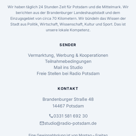
Wir haben täglich 24 Stunden Zeit für Potsdam und die Mittelmark. Wir
berichten aus der Brandenburger Landeshauptstadt und dem
Einzugsgebiet von circa 70 Kilometern. Wir bündeln das Wissen der
Stadt aus Politik, Wirtschaft, Wissenschaft, Kultur und Sport. Das ist
unsere lokale Kompetenz.
SENDER
Vermarktung, Werbung & Kooperationen
Teilnahmebedingungen
Mail ins Studio
Freie Stellen bei Radio Potsdam
KONTAKT
Brandenburger Straße 48
14467 Potsdam
call
0331 581 692 30
mail
studio@radio-potsdam.de
Eine Gewinnabholung ist von Montag – Freitag