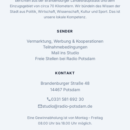
berichten aus der Brandenburger Landeshauptstadt und dem
Einzugsgebiet von circa 70 Kilometern. Wir bündeln das Wissen der
Stadt aus Politik, Wirtschaft, Wissenschaft, Kultur und Sport. Das ist
unsere lokale Kompetenz.
SENDER
Vermarktung, Werbung & Kooperationen
Teilnahmebedingungen
Mail ins Studio
Freie Stellen bei Radio Potsdam
KONTAKT
Brandenburger Straße 48
14467 Potsdam
call
0331 581 692 30
mail
studio@radio-potsdam.de
Eine Gewinnabholung ist von Montag – Freitag
08.00 Uhr bis 18.00 Uhr möglich.