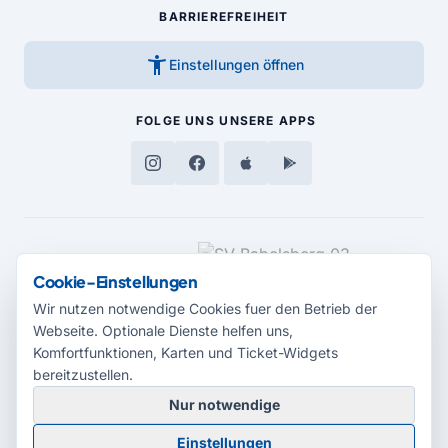
BARRIEREFREIHEIT
accessibility_new
Einstellungen öffnen
FOLGE UNS
UNSERE APPS
MEDIENPARTNER
Cookie-Einstellungen
Wir nutzen notwendige Cookies fuer den Betrieb der
Webseite. Optionale Dienste helfen uns,
Komfortfunktionen, Karten und Ticket-Widgets
bereitzustellen.
Nur notwendige
© 2026 Radio Potsdam. Webseite entwickelt durch die
Medienagentur
Einstellungen
Babelsberg