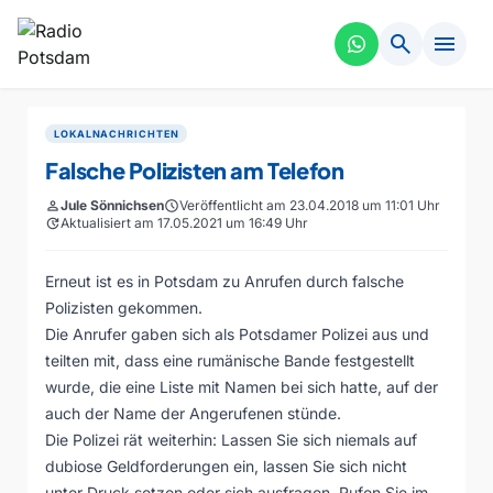
search
menu
LOKALNACHRICHTEN
Falsche Polizisten am Telefon
person
Jule Sönnichsen
schedule
Veröffentlicht am 23.04.2018 um 11:01 Uhr
update
Aktualisiert am 17.05.2021 um 16:49 Uhr
Erneut ist es in Potsdam zu Anrufen durch falsche
Polizisten gekommen.
Die Anrufer gaben sich als Potsdamer Polizei aus und
teilten mit, dass eine rumänische Bande festgestellt
wurde, die eine Liste mit Namen bei sich hatte, auf der
auch der Name der Angerufenen stünde.
Die Polizei rät weiterhin: Lassen Sie sich niemals auf
dubiose Geldforderungen ein, lassen Sie sich nicht
unter Druck setzen oder sich ausfragen. Rufen Sie im