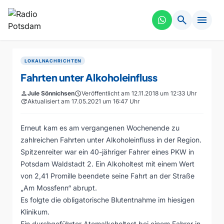
search
menu
LOKALNACHRICHTEN
Fahrten unter Alkoholeinfluss
person
Jule Sönnichsen
schedule
Veröffentlicht am 12.11.2018 um 12:33 Uhr
update
Aktualisiert am 17.05.2021 um 16:47 Uhr
Erneut kam es am vergangenen Wochenende zu
zahlreichen Fahrten unter Alkoholeinfluss in der Region.
Spitzenreiter war ein 40-jähriger Fahrer eines PKW in
Potsdam Waldstadt 2. Ein Alkoholtest mit einem Wert
von 2,41 Promille beendete seine Fahrt an der Straße
„Am Mossfenn“ abrupt.
Es folgte die obligatorische Blutentnahme im hiesigen
Klinikum.
Ein durchgeführter Atemalkoholtest bei einem Fahrer in