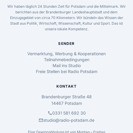
Wir haben täglich 24 Stunden Zeit für Potsdam und die Mittelmark. Wir
berichten aus der Brandenburger Landeshauptstadt und dem
Einzugsgebiet von circa 70 Kilometern. Wir bündeln das Wissen der
Stadt aus Politik, Wirtschaft, Wissenschaft, Kultur und Sport. Das ist
unsere lokale Kompetenz.
SENDER
Vermarktung, Werbung & Kooperationen
Teilnahmebedingungen
Mail ins Studio
Freie Stellen bei Radio Potsdam
KONTAKT
Brandenburger Straße 48
14467 Potsdam
call
0331 581 692 30
mail
studio@radio-potsdam.de
Eine Gewinnabholung ist von Montag – Freitag