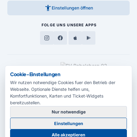
accessibility_new
Einstellungen öffnen
FOLGE UNS
UNSERE APPS
MEDIENPARTNER
Cookie-Einstellungen
Wir nutzen notwendige Cookies fuer den Betrieb der
Webseite. Optionale Dienste helfen uns,
Komfortfunktionen, Karten und Ticket-Widgets
bereitzustellen.
Nur notwendige
© 2026 Radio Potsdam. Webseite entwickelt durch die
Medienagentur
Einstellungen
Babelsberg
Barrierefreiheitserklärung
AGB
Datenschutz
Impressum
Alle akzeptieren