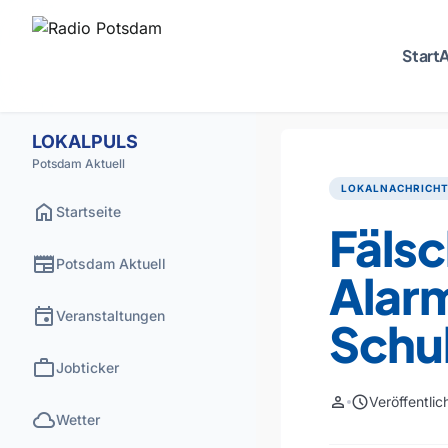
Start
A
LOKALPULS
Potsdam Aktuell
LOKALNACHRICH
home
Startseite
Fäls
newspaper
Potsdam Aktuell
Alar
event
Veranstaltungen
Schu
work
Jobticker
person
schedule
Veröffentli
cloud
Wetter