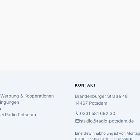
KONTAKT
 Werbung & Kooperationen
Brandenburger Straße 48
ingungen
14467 Potsdam
o
call
0331 581 692 30
 bei Radio Potsdam
mail
studio@radio-potsdam.de
Eine Gewinnabholung ist von Montag 
08.00 Uhr bis 18.00 Uhr möglich.