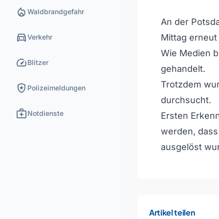
local_fire_department
Waldbrandgefahr
An der Potsd
directions_car
Mittag erneu
Verkehr
Wie Medien be
speed
Blitzer
gehandelt.
Trotzdem wur
local_police
Polizeimeldungen
durchsucht.
medical_services
Notdienste
Ersten Erkenn
werden, dass
ausgelöst wu
Artikel teilen