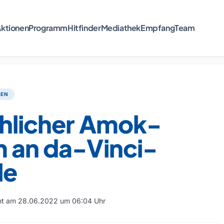
ktionen
Programm
Hitfinder
Mediathek
Empfang
Team
TEN
chlicher Amok-
m an da-Vinci-
le
cht am 28.06.2022 um 06:04 Uhr