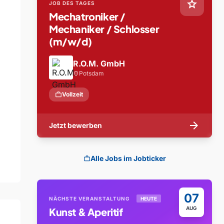
star
JOB DES TAGES
Mechatroniker /
Mechaniker / Schlosser
(m/w/d)
R.O.M. GmbH
Potsdam
location_on
work
Vollzeit
arrow_forward
Jetzt bewerben
Alle Jobs im Jobticker
work
07
NÄCHSTE VERANSTALTUNG
HEUTE
AUG
Kunst & Aperitif