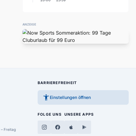
ANZEIGE
BARRIEREFREIHEIT
accessibility_new
Einstellungen öffnen
FOLGE UNS
UNSERE APPS
– Freitag