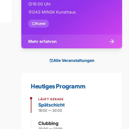
16:00 Uhr
schedule
DAS MINSK Kunsthaus
location_on
confirmation_number
Kunst
arrow_forward
Mehr erfahren
Alle Veranstaltungen
event
Heutiges Programm
LÄUFT GERADE
Spätschicht
18:00 — 20:00
Clubbing
20:00 — 23:59