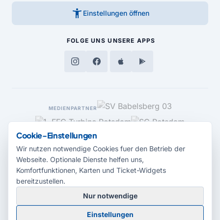
accessibility_new
Einstellungen öffnen
FOLGE UNS
UNSERE APPS
MEDIENPARTNER
Cookie-Einstellungen
Wir nutzen notwendige Cookies fuer den Betrieb der
Webseite. Optionale Dienste helfen uns,
Komfortfunktionen, Karten und Ticket-Widgets
bereitzustellen.
Nur notwendige
© 2026 Radio Potsdam. Webseite entwickelt durch die
Medienagentur
Einstellungen
Babelsberg