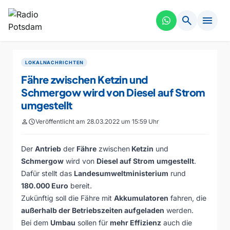
search
menu
LOKALNACHRICHTEN
Fähre zwischen Ketzin und
Schmergow wird von Diesel auf Strom
umgestellt
person
schedule
Veröffentlicht am 28.03.2022 um 15:59 Uhr
Der
Antrieb
der
Fähre
zwischen
Ketzin
und
Schmergow
wird von
Diesel auf Strom
umgestellt
.
Dafür stellt das
Landesumweltministerium
rund
180.000 Euro
bereit.
Zukünftig soll die Fähre mit
Akkumulatoren
fahren, die
außerhalb der Betriebszeiten aufgeladen
werden.
Bei dem
Umbau
sollen für
mehr Effizienz
auch die