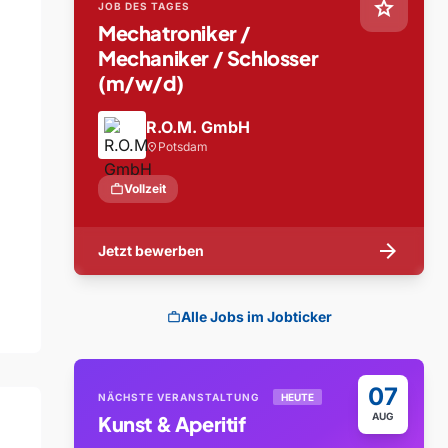
star
JOB DES TAGES
Mechatroniker /
Mechaniker / Schlosser
(m/w/d)
R.O.M. GmbH
Potsdam
location_on
work
Vollzeit
arrow_forward
Jetzt bewerben
Alle Jobs im Jobticker
work
07
NÄCHSTE VERANSTALTUNG
HEUTE
AUG
Kunst & Aperitif