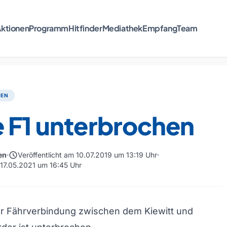
ktionen
Programm
Hitfinder
Mediathek
Empfang
Team
TEN
e F1 unterbrochen
schedule
en
Veröffentlicht am 10.07.2019 um 13:19 Uhr
 17.05.2021 um 16:45 Uhr
r Fährverbindung zwischen dem Kiewitt und