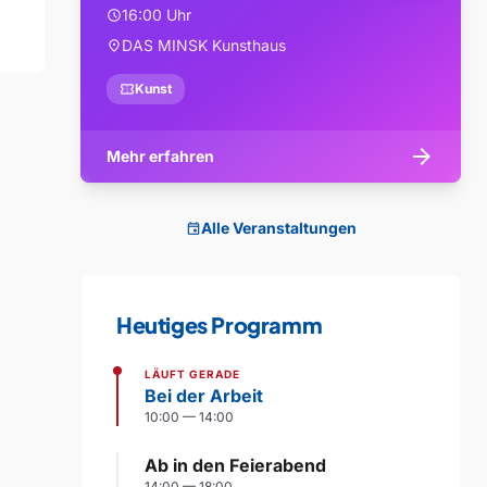
16:00 Uhr
schedule
DAS MINSK Kunsthaus
location_on
confirmation_number
Kunst
arrow_forward
Mehr erfahren
Alle Veranstaltungen
event
Heutiges Programm
LÄUFT GERADE
Bei der Arbeit
10:00 — 14:00
Ab in den Feierabend
14:00 — 18:00