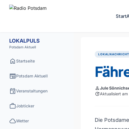
Start
A
LOKALPULS
Potsdam Aktuell
LOKALNACHRICH
home
Startseite
Fähr
newspaper
Potsdam Aktuell
person
Jule Sönnichs
event
Veranstaltungen
update
Aktualisiert am
work
Jobticker
cloud
Die Potsdame
Wetter