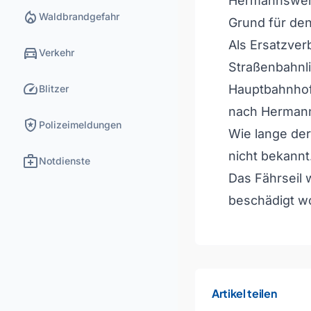
Hermannswerd
local_fire_department
Waldbrandgefahr
Grund für den 
Als Ersatzver
directions_car
Verkehr
Straßenbahnl
speed
Hauptbahnhof 
Blitzer
nach Herman
local_police
Polizeimeldungen
Wie lange der
nicht bekannt
medical_services
Notdienste
Das Fährseil 
beschädigt w
Artikel teilen