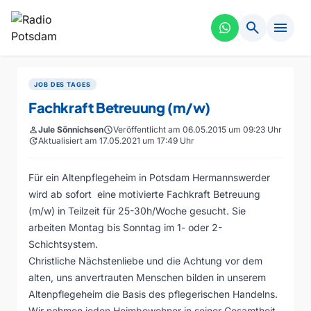
search
menu
JOB DES TAGES
Fachkraft Betreuung (m/w)
person
Jule Sönnichsen
schedule
Veröffentlicht am 06.05.2015 um 09:23 Uhr
update
Aktualisiert am 17.05.2021 um 17:49 Uhr
Für ein Altenpflegeheim in Potsdam Hermannswerder
wird ab sofort eine motivierte Fachkraft Betreuung
(m/w) in Teilzeit für 25-30h/Woche gesucht. Sie
arbeiten Montag bis Sonntag im 1- oder 2-
Schichtsystem.
Christliche Nächstenliebe und die Achtung vor dem
alten, uns anvertrauten Menschen bilden in unserem
Altenpflegeheim die Basis des pflegerischen Handelns.
Wir nehmen jeden Heimbewohner in seiner Gesamtheit