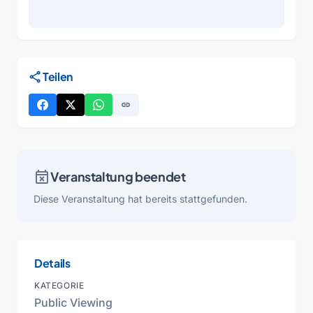
share
Teilen
link
event_busy
Veranstaltung beendet
Diese Veranstaltung hat bereits stattgefunden.
Details
KATEGORIE
Public Viewing