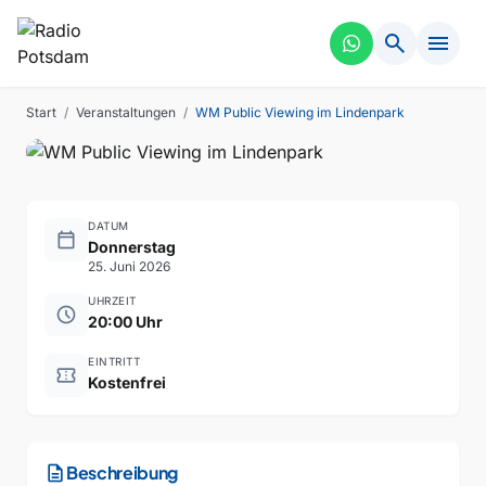
PUBLIC VIEWING
VERGANGEN
search
menu
WM Public Viewing im
Lindenpark
Start
/
Veranstaltungen
/
WM Public Viewing im Lindenpark
DATUM
calendar_today
Donnerstag
25. Juni 2026
UHRZEIT
schedule
20:00 Uhr
EINTRITT
confirmation_number
Kostenfrei
description
Beschreibung