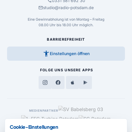
call
0331 581 692 30
mail
studio@radio-potsdam.de
Eine Gewinnabholung ist von Montag – Freitag
08.00 Uhr bis 18.00 Uhr möglich.
BARRIEREFREIHEIT
accessibility_new
Einstellungen öffnen
FOLGE UNS
UNSERE APPS
MEDIENPARTNER
Cookie-Einstellungen