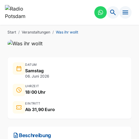
search
menu
THEATER
VERGANGEN
Was ihr wollt
Start
/
Veranstaltungen
/
Was ihr wollt
DATUM
calendar_today
Samstag
06. Juni 2026
UHRZEIT
schedule
18:00 Uhr
EINTRITT
confirmation_number
Ab 31,90 Euro
description
Beschreibung