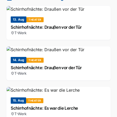
13. Aug
THEATER
Schirrhofnächte: Draußen vor der Tür
T-Werk
location_on
14. Aug
THEATER
Schirrhofnächte: Draußen vor der Tür
T-Werk
location_on
15. Aug
THEATER
Schirrhofnächte: Es war die Lerche
T-Werk
location_on