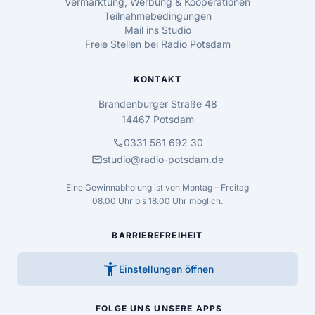
Vermarktung, Werbung & Kooperationen
Teilnahmebedingungen
Mail ins Studio
Freie Stellen bei Radio Potsdam
KONTAKT
Brandenburger Straße 48
14467 Potsdam
call
0331 581 692 30
mail
studio@radio-potsdam.de
Eine Gewinnabholung ist von Montag – Freitag
08.00 Uhr bis 18.00 Uhr möglich.
BARRIEREFREIHEIT
accessibility_new
Einstellungen öffnen
FOLGE UNS
UNSERE APPS