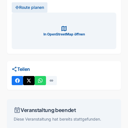
Route planen
directions
map
In OpenStreetMap öffnen
share
Teilen
link
event_busy
Veranstaltung beendet
Diese Veranstaltung hat bereits stattgefunden.