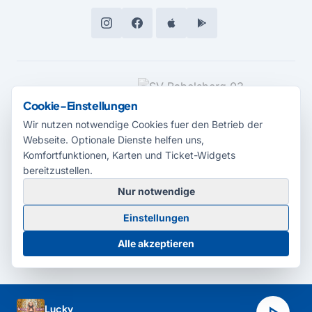
MEDIENPARTNER
Cookie-Einstellungen
Wir nutzen notwendige Cookies fuer den Betrieb der
Webseite. Optionale Dienste helfen uns,
Komfortfunktionen, Karten und Ticket-Widgets
bereitzustellen.
Nur notwendige
© 2026 Radio Potsdam. Webseite entwickelt durch die
Medienagentur
Einstellungen
Babelsberg
Barrierefreiheitserklärung
AGB
Datenschutz
Impressum
Alle akzeptieren
Cookie-Einstellungen
Lucky