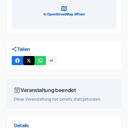
map
In OpenStreetMap öffnen
share
Teilen
link
event_busy
Veranstaltung beendet
Diese Veranstaltung hat bereits stattgefunden.
Details