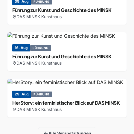
09. Aug
FÜHRUNG
Führung zur Kunst und Geschichte des MINSK
DAS MINSK Kunsthaus
location_on
16. Aug
FÜHRUNG
Führung zur Kunst und Geschichte des MINSK
DAS MINSK Kunsthaus
location_on
29. Aug
FÜHRUNG
HerStory: ein feministischer Blick auf DAS MINSK
DAS MINSK Kunsthaus
location_on
arrow_back
Alle Veranstaltungen