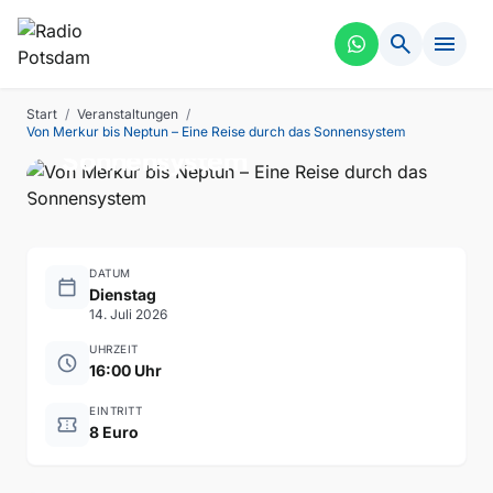
search
menu
FÜHRUNG
VERGANGEN
Von Merkur bis Neptun – Eine
Start
/
Veranstaltungen
/
Reise durch das
Von Merkur bis Neptun – Eine Reise durch das Sonnensystem
Sonnensystem
DATUM
calendar_today
Dienstag
14. Juli 2026
UHRZEIT
schedule
16:00 Uhr
EINTRITT
confirmation_number
8 Euro