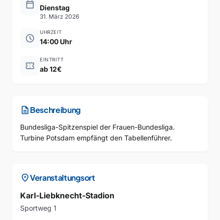
calendar_today
Dienstag
31. März 2026
UHRZEIT
schedule
14:00 Uhr
EINTRITT
confirmation_number
ab 12€
description
Beschreibung
Bundesliga-Spitzenspiel der Frauen-Bundesliga.
Turbine Potsdam empfängt den Tabellenführer.
location_on
Veranstaltungsort
Karl-Liebknecht-Stadion
Sportweg 1