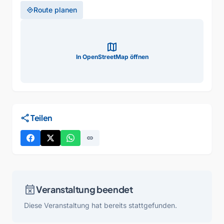
Route planen
directions
map
In OpenStreetMap öffnen
share
Teilen
link
event_busy
Veranstaltung beendet
Diese Veranstaltung hat bereits stattgefunden.