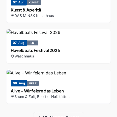
07. Aug
KUNST
Kunst & Aperitif
DAS MINSK Kunsthaus
location_on
07. Aug
FEST
Havelbeats Festival 2026
Waschhaus
location_on
08. Aug
FEST
Alive – Wir feiern das Leben
Baum & Zeit, Beelitz- Heilstätten
location_on