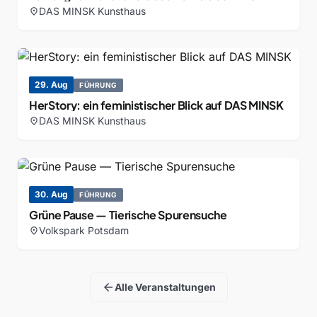
DAS MINSK Kunsthaus
location_on
29. Aug
FÜHRUNG
HerStory: ein feministischer Blick auf DAS MINSK
DAS MINSK Kunsthaus
location_on
30. Aug
FÜHRUNG
Grüne Pause — Tierische Spurensuche
Volkspark Potsdam
location_on
arrow_back
Alle Veranstaltungen