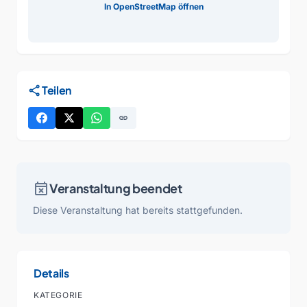
In OpenStreetMap öffnen
share
Teilen
link
event_busy
Veranstaltung beendet
Diese Veranstaltung hat bereits stattgefunden.
Details
KATEGORIE