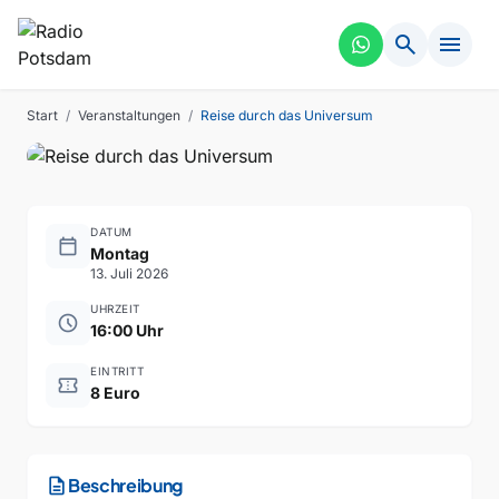
search
menu
FÜHRUNG
VERGANGEN
Reise durch das Universum
Start
/
Veranstaltungen
/
Reise durch das Universum
DATUM
calendar_today
Montag
13. Juli 2026
UHRZEIT
schedule
16:00 Uhr
EINTRITT
confirmation_number
8 Euro
description
Beschreibung