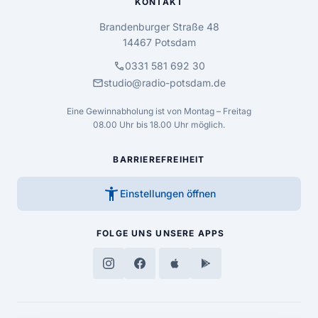
KONTAKT
Brandenburger Straße 48
14467 Potsdam
call
0331 581 692 30
mail
studio@radio-potsdam.de
Eine Gewinnabholung ist von Montag – Freitag
08.00 Uhr bis 18.00 Uhr möglich.
BARRIEREFREIHEIT
accessibility_new
Einstellungen öffnen
FOLGE UNS
UNSERE APPS